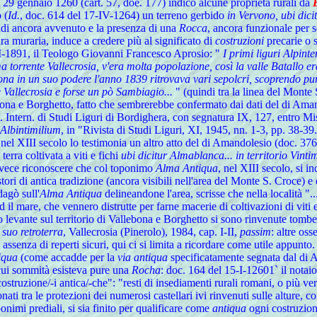
l 29 gennaio 1260 (cart. 57, doe. 177) indicò alcune proprietà rurali da
 (
Id.
, doc. 614 del 17-IV-1264) un terreno gerbido
in Vervono, ubi dic
ndi ancora avvenuto e la presenza di una
Rocca
, ancora funzionale per 
ura muraria, induce a credere più al significato di
costruzioni
precarie o st
III-1891, il Teologo Giovanni Francesco Aprosio: "
I primi liguri Alpinte
 torrente Vallecrosia, v'era molta popolazione, così la valle Batallo 
uona in un suo podere l'anno 1839 ritrovava vari sepolcri, scoprendo p
e Vallecrosia e forse un pò Sambiagio...
" (quindi tra la linea del Monte
bona e Borghetto, fatto che sembrerebbe confermato dai dati del di Aman
Ist. Intern. di Studi Liguri di Bordighera, con segnatura IX, 127, entro
Albintimilium
, in "Rivista di Studi Liguri, XI, 1945, nn. 1-3, pp. 38-39.
el XIII secolo lo testimonia un altro atto del di Amandolesio (doc. 3
terra coltivata a viti e fichi
ubi dicitur Almablanca... in territorio Vintim
invece riconoscere che col toponimo
Alma Antiqua
, nel XIII secolo, si 
stori di antica tradizione (ancora visibili nell'area del Monte S. Croce) 
dagò sull'
Alma Antiqua
delineandone l'area, scrisse che nella località ".
d il mare, che vennero distrutte per farne macerie di coltivazioni di viti 
rso levante sul territorio di Vallebona e Borghetto si sono rinvenute tom
l suo retroterra
, Vallecrosia (Pinerolo), 1984, cap. I-II,
passim
: altre os
assenza di reperti sicuri, qui ci si limita a ricordare come utile appunto.
iqua
(come accadde per la
via antiqua
specificatamente segnata dal di A
cui sommità esisteva pure una
Rocha
: doc. 164 del 15-I-12601` il notaio
i "costruzione/-i antica/-che": "resti di insediamenti rurali romani, o più 
onati tra le protezioni dei numerosi castellari ivi rinvenuti sulle alture, 
nimi prediali, si sia finito per qualificare come
antiqua
ogni costruzione