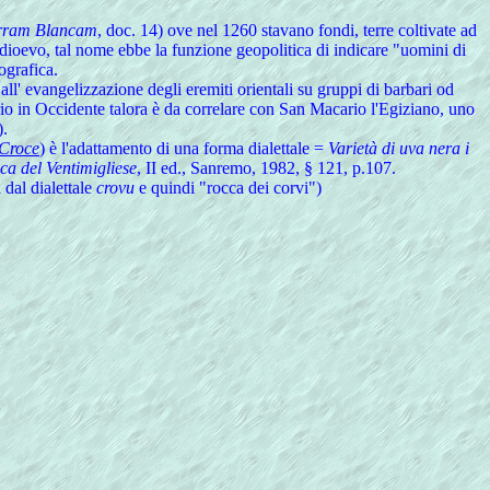
rram Blancam
, doc. 14) ove nel 1260 stavano fondi, terre coltivate ad
edioevo, tal nome ebbe la funzione geopolitica di indicare "uomini di
ografica.
all' evangelizzazione degli eremiti orientali su gruppi di barbari od
o in Occidente talora è da correlare con San Macario l'Egiziano, uno
).
 Croce
) è l'adattamento di una forma dialettale =
Varietà di uva nera i
ica del Ventimigliese
, II ed., Sanremo, 1982, § 121, p.107.
A
dal dialettale
crovu
e quindi "rocca dei corvi")