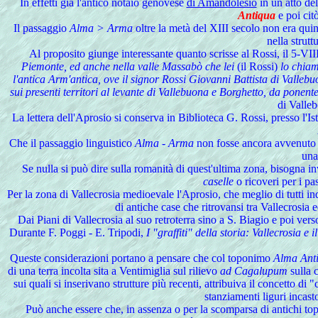
In effetti già l'antico notaio genovese
di Amandolesio
in un atto de
Antiqua
e poi citò
Il passaggio
Alma > Arma
oltre la metà del XIII secolo non era qui
nella strutt
Al proposito giunge interessante quanto scrisse al Rossi, il 5-V
Piemonte, ed anche nella valle Massabò che lei
(il Rossi)
lo chiama
l'antica Arm'antica, ove il signor Rossi Giovanni Battista di Valleb
sui presenti territori al levante di Vallebuona e Borghetto, da ponent
di Valle
La lettera dell'Aprosio si conserva in Biblioteca G. Rossi, presso l'
Che il passaggio linguistico
Alma - Arma
non fosse ancora avvenuto n
una 
Se nulla si può dire sulla romanità di quest'ultima zona, bisogna 
caselle
o ricoveri per i pa
Per la zona di Vallecrosia medioevale l'Aprosio, che meglio di tutti in
di antiche case che ritrovansi tra Vallecrosia e
Dai Piani di Vallecrosia al suo retroterra sino a S. Biagio e poi ve
Durante F. Poggi - E. Tripodi,
I "graffiti" della storia: Vallecrosia e i
Queste considerazioni portano a pensare che col toponimo
Alma Ant
di una terra incolta sita a Ventimiglia sul rilievo
ad Cagalupum
sulla 
sui quali si inserivano strutture più recenti, attribuiva il concetto d
stanziamenti liguri incast
Può anche essere che, in assenza o per la scomparsa di antichi topo