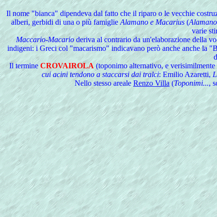
Il nome "bianca" dipendeva dal fatto che il riparo o le vecchie costr
alberi, gerbidi di una o più famiglie
Alamano e Macarius
(
Alamano
varie st
Maccario-Macario
deriva al contrario da un'elaborazione della vo
indigeni: i Greci col "macarismo" indicavano però anche anche la "B
d
Il
termine
CROVAIROLA
(toponimo alternativo, e verisimilmente 
cui acini tendono a staccarsi dai tralci
: Emilio Azaretti,
L
Nello stesso areale
Renzo Villa
(
Toponimi...
, 