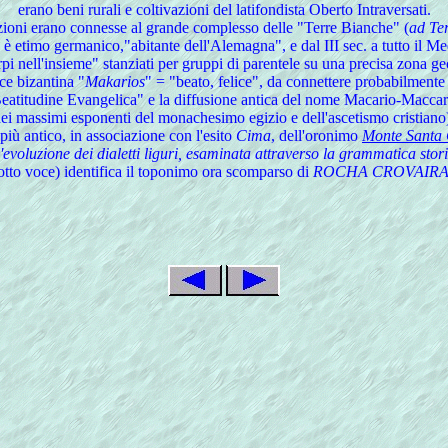
erano beni rurali e coltivazioni del latifondista Oberto Intraversati.
uzioni erano connesse al grande complesso delle "Terre Bianche" (
ad Te
è etimo germanico,"abitante dell'Alemagna", e dal III sec. a tutto il M
irpi nell'insieme" stanziati per gruppi di parentele su una precisa zona ge
ce bizantina "
Makarios
" = "beato, felice", da connettere probabilmente 
eatitudine Evangelica" e la diffusione antica del nome Macario-Maccari
ei massimi esponenti del monachesimo egizio e dell'ascetismo cristiano
più antico, in associazione con l'esito
Cima
, dell'oronimo
Monte Santa
'evoluzione dei dialetti liguri, esaminata attraverso la grammatica stor
sotto voce) identifica il toponimo ora scomparso di
ROCHA CROVAIR