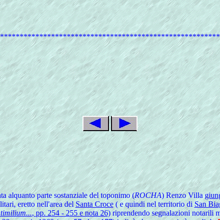
********************************************************
ta alquanto parte sostanziale del toponimo (
ROCHA
) Renzo Villa
giun
itari, eretto nell'area del
Santa Croce
( e quindi nel territorio di
San Bia
timilium...
, pp. 254 - 255 e nota 26)
riprendendo segnalazioni notarili mo