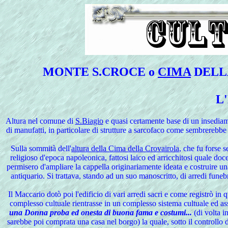
MONTE
S.CROCE o
CIMA
DEL
L
Altura nel comune di
S.Biagio
e quasi certamente base di un insediame
di manufatti, in particolare di strutture a sarcofaco come sembrere
Sulla
sommità dell'
altura della Cima della Crovairola
, che fu forse 
religioso d'epoca napoleonica, fattosi laico ed arricchitosi quale doce
permisero d'ampliare la cappella originariamente ideata e costruire un
antiquario. Si trattava, stando ad un suo manoscritto, di arredi funeb
Il Maccario dotò poi l'edificio di vari arredi sacri e come registrò in
complesso cultuale rientrasse in un complesso sistema cultuale ed ass
una Donna proba ed onesta di buona fama e costumi...
(di volta i
sarebbe poi comprata una casa nel borgo) la quale, sotto il controllo d