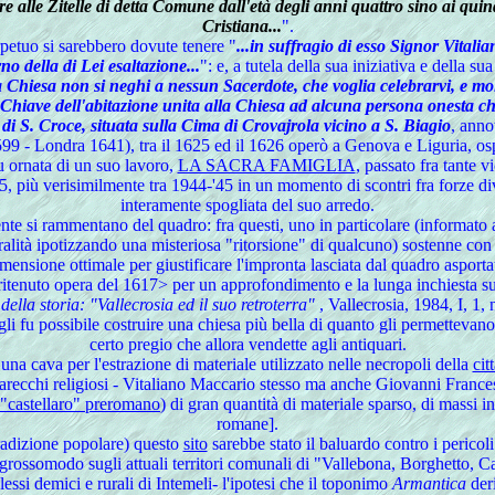
re alle Zitelle di detta Comune dall'età degli anni quattro sino ai quindi
Cristiana...
".
petuo si sarebbero dovute tenere "
...in suffragio di esso Signor Vitali
o della di Lei esaltazione...
": e, a tutela della sua iniziativa e della s
 Chiesa non si neghi a nessun Sacerdote, che voglia celebrarvi, e mo
Chiave dell'abitazione unita alla Chiesa ad alcuna persona onesta che vo
 di S. Croce, situata sulla Cima di Crovajrola vicino a S. Biagio
, anno
 - Londra 1641), tra il 1625 ed il 1626 operò a Genova e Liguria, ospit
 ornata di un suo lavoro,
LA SACRA FAMIGLIA
, passato fra tante vi
45, più verisimilmente tra 1944-'45 in un momento di scontri fra forze dive
interamente spogliata del suo arredo.
mente si rammentano del quadro: fra questi, uno in particolare (informato
neralità ipotizzando una misteriosa "ritorsione" di qualcuno) sostenne con 
nsione ottimale per giustificare l'impronta lasciata dal quadro asportato 
) e ritenuto opera del 1617> per un approfondimento e la lunga inch
i della storia: "Vallecrosia ed il suo retroterra"
, Vallecrosia, 1984, I, 1, 
gli fu possibile costruire una chiesa più bella di quanto gli permettevano
certo pregio che allora vendette agli antiquari.
una cava per l'estrazione di materiale utilizzato nelle necropoli della
cit
 parecchi religiosi - Vitaliano Maccario stesso ma anche Giovanni Frances
"castellaro" preromano
) di gran quantità di materiale sparso, di massi i
romane].
tradizione popolare) questo
sito
sarebbe stato il baluardo contro i perico
o grossomodo sugli attuali territori comunali di "Vallebona, Borghetto, 
essi demici e rurali di Intemeli- l'ipotesi che il toponimo
Armantica
deri