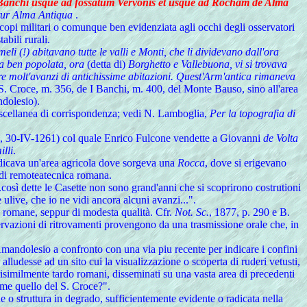
Banchi usque ad fossatum Vervonis et usque ad Rocham de Alma
itur Alma Antiqua
.
scopi militari o comunque ben evidenziata agli occhi degli osservatori
abili rurali.
meli (!) abitavano tutte le valli e Monti, che li dividevano dall'ora
era ben popolata, ora
(detta di)
Borghetto e Vallebuona, vi si trovava
ure molt'avanzi di antichissime abitazioni. Quest'Arm'antica rimaneva
 S. Croce, m. 356, de I Banchi, m. 400, del Monte Bauso, sino all'area
dolesio).
 Miscellanea di corrispondenza; vedi N. Lamboglia,
Per la topografia di
76, 30-IV-1261) col quale Enrico Fulcone vendette a Giovanni
de Volta
illi
.
indicava un'area agricola dove sorgeva una
Rocca
, dove si erigevano
e di remoteatecnica romana.
..così dette le Casette non sono grand'anni che si scoprirono costrutioni
e ulive, che io ne vidi ancora alcuni avanzi...".
be romane, seppur di modesta qualità. Cfr.
Not. Sc.
, 1877, p. 290 e B.
servazioni di ritrovamenti provengono da una trasmissione orale che, in
mandolesio a confronto con una via piu recente per indicare i confini
 alludesse ad un sito cui la visualizzazione o scoperta di ruderi vetusti,
verisimilmente tardo romani, disseminati su una vasta area di precedenti
come quello del S. Croce?".
 o struttura in degrado, sufficientemente evidente o radicata nella