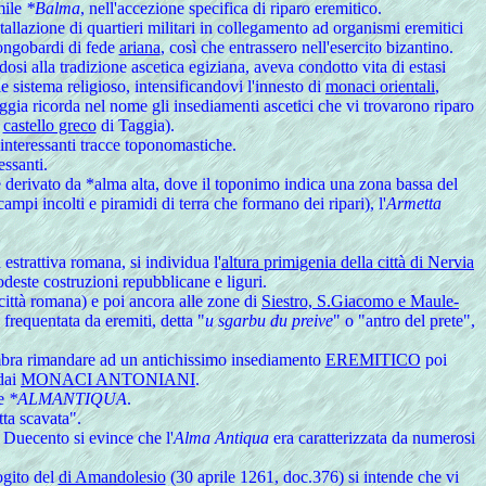
mile
*Balma
, nell'accezione specifica di riparo eremitico.
llazione di quartieri militari in collegamento ad organismi eremitici
 Longobardi di fede
ariana
, così che entrassero nell'esercito bizantino.
dosi alla tradizione ascetica egiziana, aveva condotto vita di estasi
 sistema religioso, intensificandovi l'innesto di
monaci orientali
,
aggia ricorda nel nome gli insediamenti ascetici che vi trovarono riparo
l
castello greco
di Taggia).
o interessanti tracce toponomastiche.
ssanti.
e derivato da *alma alta, dove il toponimo indica una zona bassa del
campi incolti e piramidi di terra che formano dei ripari), l'
Armetta
estrattiva romana, si individua l'
altura primigenia della città di Nervia
deste costruzioni repubblicane e liguri.
città romana) e poi ancora alle zone di
Siestro, S.Giacomo e Maule-
 frequentata da eremiti, detta "
u sgarbu du preive
" o "antro del prete",
ra rimandare ad un antichissimo insediamento
EREMITICO
poi
 dai
MONACI ANTONIANI
.
ne
*ALMANTIQUA
.
tta scavata".
 Duecento si evince che l'
Alma Antiqua
era caratterizzata da numerosi
gito del
di Amandolesio
(30 aprile 1261, doc.376) si intende che vi