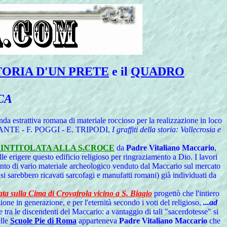
TORIA D'UN PRETE
e il
QUADRO
CA
nda estrattiva romana di materiale roccioso per la realizzazione in loco
B. DURANTE - F. POGGI - E. TRIPODI,
I graffiti della storia: Vallecrosia e
 INTITOLATA ALLA S.CROCE
da
Padre Vitaliano Maccario
,
lle erigere questo edificio religioso per ringraziamento a Dio. I lavori
imento di vario materiale archeologico venduto dal Maccario sul mercato
 si sarebbero ricavati sarcofagi e manufatti romani) già individuati da
uata sulla Cima di Crovajrola vicino a S. Biagio
progettò che l'intiero
ne in generazione, e per l'eternità secondo i voti del religioso,
...ad
e tra le discendenti del Maccario: a vantaggio di tali "sacerdotesse" si
elle
Scuole Pie di Roma
apparteneva
Padre Vitaliano Maccario
che