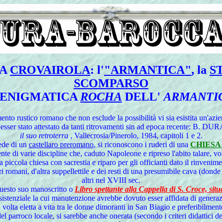
LA
CROVAIROLA
: l'
"ARMANTICA"
, la
S
SCOMPARSO
'ENIGMATICA
ROCHA
DELL'
ARMANTI
nto rustico romano che non esclude la possibilità vi sia esistita un'azie
bbe esser stato attestato da tanti ritrovamenti sin ad epoca recente: 
il suo retroterra
, Vallecrosia/Pinerolo, 1984, capitoli 1 e 2.
sede di un
castellaro preromano
, si riconoscono i ruderi di una
CHIESA
nte di varie discipline che, caduto Napoleone e ripreso l'abito talare, vo
a piccola chiesa con sacrestia e riparo per gli officianti dato il rinven
ri romani, d'altra suppellettile e dei resti di una presumibile cava (donde
altri nel XVIII sec.
 questo suo manoscritto o
Libro spettante alla Cappella di S. Croce, sit
istenziale la cui manutenzione avrebbe dovuto esser affidata di generazio
n volta eletta a vita tra le donne dimoranti in San Biagio e preferibilment
el parroco locale, si sarebbe anche onerata (secondo i criteri didattici d