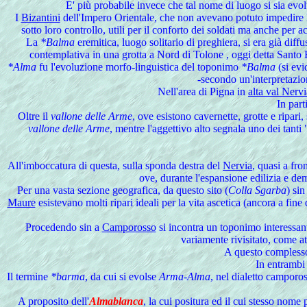
E' più probabile invece che tal nome di luogo si sia evo
I
Bizantini
dell'Impero Orientale, che non avevano potuto impedire l'i
sotto loro controllo, utili per il conforto dei soldati ma anche per a
La
*Balma
eremitica, luogo solitario di preghiera, si era già diff
contemplativa in una grotta a Nord di Tolone , oggi detta Santo B
*Alma
fu l'evoluzione morfo-linguistica del toponimo
*Balma
(si evi
-secondo un'interpretazion
Nell'area di Pigna in
alta val Nervi
In part
Oltre il
vallone delle Arme
, ove esistono cavernette, grotte e ripari, 
vallone delle Arme
, mentre l'aggettivo alto segnala uno dei tanti 
All'imboccatura di questa, sulla sponda destra del
Nervia
, quasi a fro
ove, durante l'espansione edilizia e de
Per una vasta sezione geografica, da questo sito (
Colla Sgarba
) si
Maure
esistevano molti ripari ideali per la vita ascetica (ancora a fin
Procedendo
sin a
Camporosso
si incontra un toponimo interessan
variamente rivisitato, come a
A questo complesso 
In entrambi 
Il termine
*barma
, da cui si evolse
Arma-Alma
, nel dialetto camporo
A
proposito dell'
Almablanca
, la cui positura ed il cui stesso nom