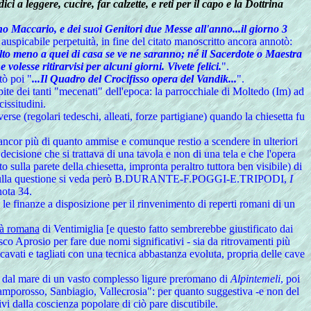
ci a leggere, cucire, far calzette, e reti per il capo e la Dottrina
ano Maccario, e dei suoi Genitori due Messe all'anno...il giorno 3
ua auspicabile perpetuità, in fine del citato manoscritto ancora annotò:
lto meno a quei di casa se ve ne saranno; né il Sacerdote o Maestra
lesse ritirarvisi per alcuni giorni. Vivete felici.
".
tò poi "
...Il Quadro del Crocifisso opera del Vandik...
".
e dei tanti "mecenati" dell'epoca: la parrocchiale di Moltedo (Im) ad
cissitudini.
rse (regolari tedeschi, alleati, forze partigiane) quando la chiesetta fu
 ancor più di quanto ammise e comunque restio a scendere in ulteriori
decisione che si trattava di una tavola e non di una tela e che l'opera
sulla parete della chiesetta, impronta peraltro tuttora ben visibile) di
iesta sulla questione si veda però B.DURANTE-F.POGGI-E.TRIPODI,
I
nota 34.
 le finanze a disposizione per il rinvenimento di reperti romani di un
tà romana
di Ventimiglia [e questo fatto sembrerebbe giustificato dai
co Aprosio per fare due nomi significativi - sia da ritrovamenti più
ncavati e tagliati con una tecnica abbastanza evoluta, propria delle cave
li dal mare di un vasto complesso ligure preromano di
Alpintemeli
, poi
Camporosso, Sanbiagio, Vallecrosia": per quanto suggestiva -e non del
vi dalla coscienza popolare di ciò pare discutibile.