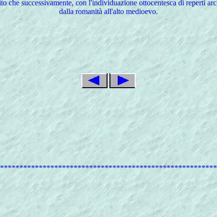
to che successivamente, con l'individuazione ottocentesca di reperti arch
dalla romanità all'alto medioevo.
********************************************************