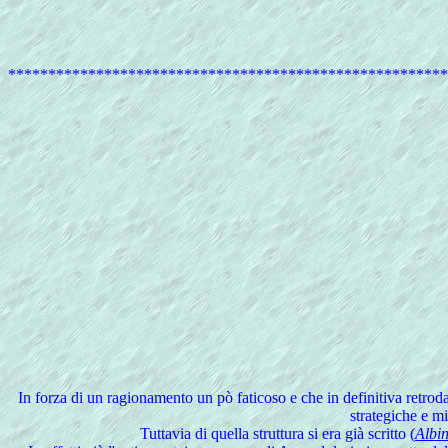
*******************************************************
In
forza di un ragionamento un pò faticoso e che in definitiva retroda
strategiche e mil
Tuttavia di quella struttura si era già scritto (
Albin