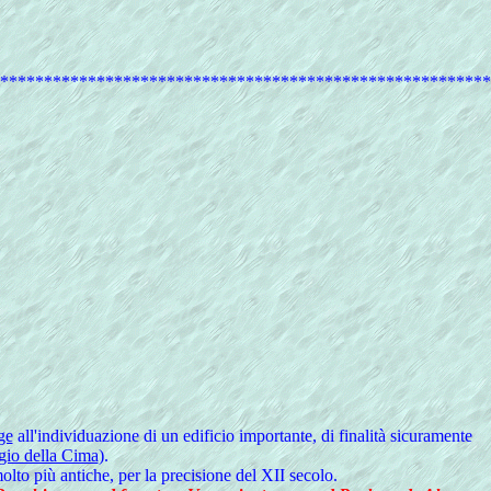
********************************************************
ge
all'individuazione di un edificio importante, di finalità sicuramente
gio della Cima
).
lto più antiche, per la precisione del XII secolo.