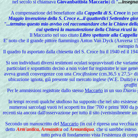
nel secolo si chiamava
Giovanbattista Maccario
) di "
...insegna
A compensazione del benefattore alla
Cappella di S. Croce
in per
Maggio invenzione della S. Croce e...il quattordici Settembre giorn
"
...termino questo mio avviso col raccomandare che la Chiave della
cui spetterà la manutenzione della Chiesa ricusi la 
Il
Maccario nel suo citato
Libro spettante alla Cappella
E' noto che il grande pittore fiammingo Anton Van Dyck (Anversa 1599
esempio fu
Il quadro fu asportato dalla chiesetta del S. Croce fra il 1940 ed il 19
Si son individuati diversi testimoni oculari sopravvissuti che varia
particolari e soprattutto deciso a non voler far registratre le sue ge
aveva grandi convergenze con una
Crocifissione
(cm.36,5 x 27,5> dime
ubicazione ignota, già presente sul mercato inglese (W.E. Duitz
graffit
Per le ammissioni registrate dallo stesso
Maccario
in un suo
Diario
In tempi recenti qualche studioso ha supposto che nel sito esistesse 
numerosi sarcofagi vuoti ivi scoperti tra fine '700 e primi '800 da
recenti sia ancora dall'osservazione per tutto il sito (verisimilmente un
Secondo
un manoscritto del
Maccario
(in cui è ripresa una vecchia 
detto
Arm'antica, Armantica
od
Armantiqua
, che si sarebbe estes
tutto priva di fondamento vista l'esistenza di compl