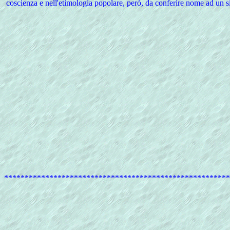
coscienza e nell'etimologia popolare, però, da conferire nome ad un si
*******************************************************