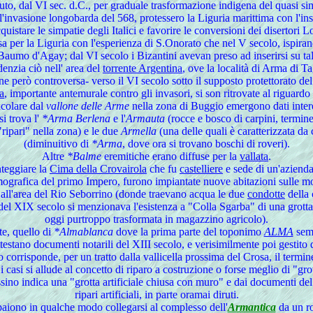
luto, dal VI sec. d.C., per graduale trasformazione indigena del quasi si
nvasione longobarda del 568, protessero la Liguria marittima con l'insta
cquistare le simpatie degli Italici e favorire le conversioni dei disertori
usa per la Liguria con l'esperienza di S.Onorato che nel V secolo, ispiran
aumo d'Agay; dal VI secolo i Bizantini avevan preso ad inserirsi su tale
denzia ciò nell' area del
torrente Argentina
, ove la località di Arma di T
e però controversa- verso il VI secolo sotto il supposto protettorato de
a
, importante antemurale contro gli invasori, si son ritrovate al riguard
icolare dal
vallone delle Arme
nella zona di Buggio emergono dati intere
si trova l'
*Arma Berlena
e l'
Armauta
(rocce e bosco di carpini, termin
"ripari" nella zona) e le due
Armella
(una delle quali è caratterizzata da 
(diminuitivo di
*Arma
, dove ora si trovano boschi di roveri).
Altre
*Balme
eremitiche erano diffuse per la
vallata
.
nteggiare la
Cima della Crovairola
che fu
castelliere
e sede di un'azienda 
mografica del primo Impero, furono impiantate nuove abitazioni sulle mo
n all'area del Rio Seborrino (donde traevano acqua le due
condotte
della 
e del XIX secolo si menzionava l'esistenza a "Colla Sgarba" di una grotta
oggi purtroppo trasformata in magazzino agricolo).
te, quello di
*Almablanca
dove la prima parte del toponimo
ALMA
semb
ttestano documenti notarili del XIII secolo, e verisimilmente poi gestito
corrisponde, per un tratto dalla vallicella prossima del Crosa, il termi
i casi si allude al concetto di riparo a costruzione o forse meglio di "gro
ssino indica una "grotta artificiale chiusa con muro" e dai documenti del
ripari artificiali, in parte oramai diruti.
e paiono in qualche modo collegarsi al complesso dell'
Armantica
da un ro