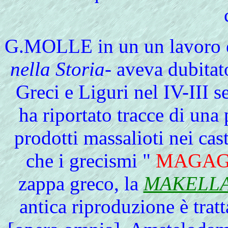
G.MOLLE
in un un lavoro 
nella Storia
- aveva dubitato
Greci e Liguri nel IV-III se
ha riportato tracce di una
prodotti massalioti nei cast
che i
grecismi
"
MAGAG
zappa greco, la
MAKELL
antica riproduzione è tra