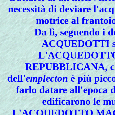
necessità di deviare l'ac
motrice al frantoio
Da lì
, seguendo i d
ACQUEDOTTI sco
L'
ACQUEDOTTO
REPUBBLICANA, cara
dell'
emplecton
è più picc
farlo datare all'epoca 
edificarono le mu
L'
ACQUEDOTTO MAGGI