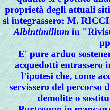
proprietà degli attuali sit
si integrassero: M. RICCI
Albintimilium
in "Rivis
pp
E' pure arduo sostene
acquedotti entrassero i
l'ipotesi che, come a
servissero del percorso 
demolite o sostitu
Purtroppo
in mancanza