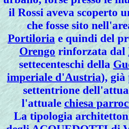
il Rossi aveva scoperto 
che fosse sito nell'a
Portiloria
e quindi del p
Orengo
rinforzata dal
settecenteschi della
Gue
imperiale d'Austria
), già
settentrione dell'attu
l'attuale
chiesa parroc
La tipologia architetton
degli
ACQUEDOTTI
di
V