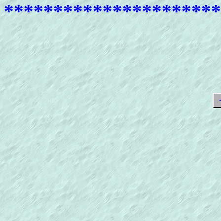
**********************