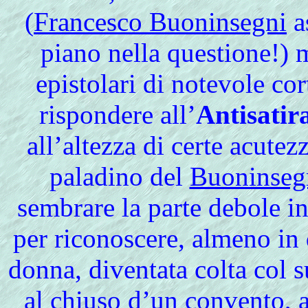
(
Francesco Buoninsegni
a
piano nella questione!) 
epistolari di notevole cort
rispondere all’
Antisatir
all’altezza di certe acutez
paladino del
Buoninseg
sembrare la parte debole i
per riconoscere, almeno in 
donna, diventata colta col su
al chiuso d’un convento, a