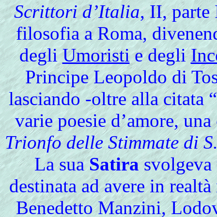
Scrittori d’Italia
, II, part
filosofia a Roma, divene
degli
Umoristi
e degli
Inc
Principe Leopoldo di Tosc
lasciando -oltre alla citata
varie poesie d’amore, una 
Trionfo delle Stimmate di S
La sua
Satira
svolgeva 
destinata ad avere in realt
Benedetto Manzini, Lodovi