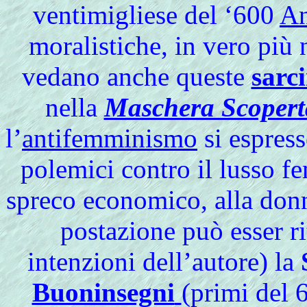
ventimigliese del ‘600
An
moralistiche, in vero più 
vedano anche queste
sarc
nella
Maschera Scopert
l’
antifemminismo
si espress
polemici contro il lusso fe
spreco economico, alla donna
postazione può esser ri
intenzioni dell’autore) la
Buoninsegni
(primi de