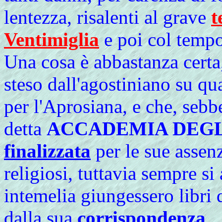
lentezza, risalenti al grave
t
Ventimiglia
e poi col tempo
Una cosa è abbastanza certa
steso dall'agostiniano su qu
per l'Aprosiana, e che, sebbe
detta
ACCADEMIA DEGL
finalizzata
per le sue assen
religiosi, tuttavia sempre si
intemelia giungessero libri 
dalla sua
corrispondenza
.