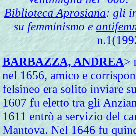
Biblioteca Aprosiana
: gli 
su femminismo e
antifem
n.1(199
BARBAZZA, ANDREA
> 
nel 1656, amico e corrispo
felsineo era solito inviare s
1607 fu eletto tra gli Anzian
1611 entrò a servizio del c
Mantova. Nel 1646 fu quind