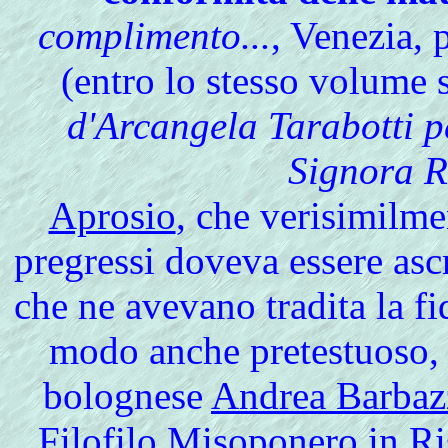
complimento...
, Venezia, 
(entro lo stesso volume 
d'Arcangela Tarabotti pe
Signora R
Aprosio
, che verisimilme
pregressi doveva essere ascr
che ne avevano tradita la f
modo anche pretestuoso, 
bolognese
Andrea Barbazz
Filofilo Misoponero in Ri