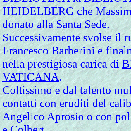
HEIDELBERG che Massimili
donato alla Santa Sede.
Successivamente svolse il
Francesco Barberini e final
nella prestigiosa carica di
B
VATICANA
.
Coltissimo e dal talento mul
contatti con eruditi del cal
Angelico Aprosio o con poli
e Colbert.