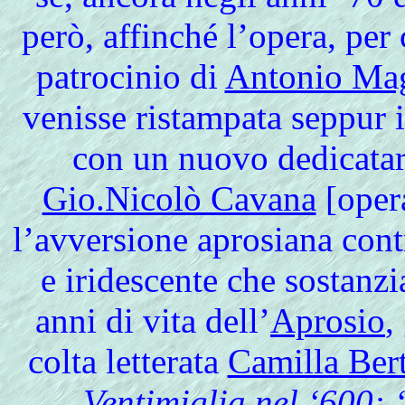
però, affinché l’opera, per
patrocinio di
Antonio Mag
venisse ristampata seppur 
con un nuovo dedicatar
Gio.Nicolò Cavana
[opera
l’avversione aprosiana cont
e iridescente che sostanzi
anni di vita dell’
Aprosio
,
colta letterata
Camilla Bert
Ventimiglia nel ‘600: 