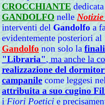
CROCCHIANTE
dedicata
GANDOLFO
nelle
Notizie
interventi del
Gandolfo
a f
evidentemente posteriori a
Gandolfo
non solo la
final
"Libraria"
, ma anche la co
realizzazione del dormitor
campanile
come leggesi ne
attribuita a suo cugino Fi
i
Fiori Poetici
e precisamen