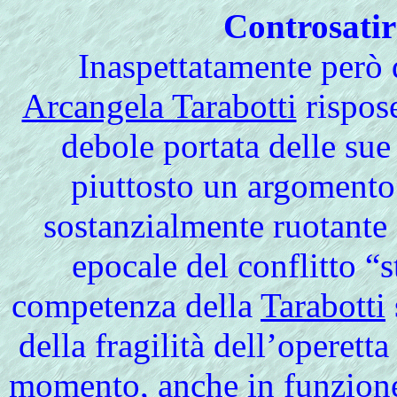
Controsati
Inaspettatamente però 
Arcangela Tarabotti
rispos
debole portata delle su
piuttosto un argomento
sostanzialmente ruotante 
epocale del conflitto “
competenza della
Tarabotti
della fragilità dell’operett
momento, anche in funzione 