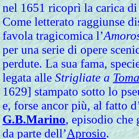
nel 1651 ricoprì la carica di
Come letterato raggiunse di
favola tragicomica l’
Amoros
per una serie di opere scen
perdute. La sua fama, specie
legata alle
Strigliate a
Tomas
1629] stampato sotto lo p
e, forse ancor più, al fatto d
G.B.Marino
, episodio che 
da parte dell’
Aprosio
.