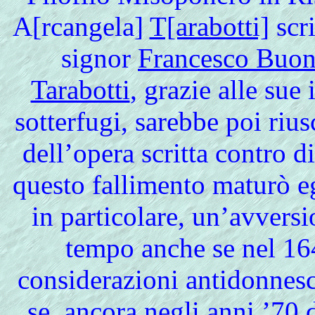
A[rcangela]
T[arabotti]
scri
signor
Francesco Buon
Tarabotti
, grazie alle sue
sotterfugi, sarebbe poi rius
dell’opera scritta contro di
questo fallimento maturò eg
in particolare, un’avvers
tempo anche se nel 164
considerazioni antidonnes
se, ancora negli anni ’70 