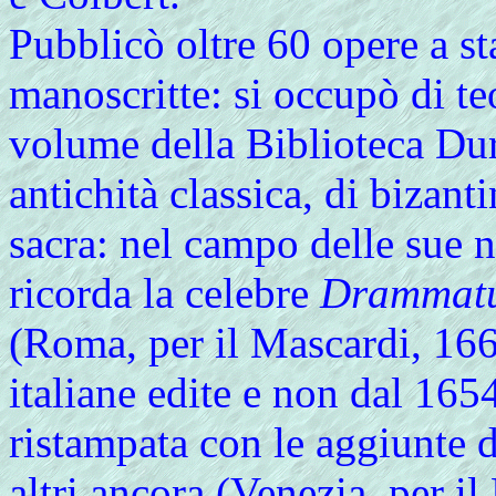
Pubblicò oltre 60 opere a s
manoscritte: si occupò di t
volume della Biblioteca Dura
antichità classica, di bizanti
sacra: nel campo delle sue n
ricorda la celebre
Drammatu
(Roma, per il Mascardi, 166
italiane edite e non dal 16
ristampata con le aggiunte
altri ancora (Venezia, per il