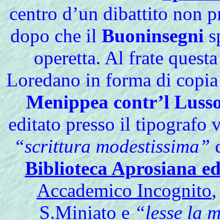
centro d’un dibattito non pr
dopo che il
Buoninsegni
s
operetta. Al frate quest
Loredano in forma di copia
Menippea contr’l Luss
editato presso il tipografo
“scrittura modestissima”
d
Biblioteca Aprosiana ed
Accademico Incognito
,
S.Miniato e
“lesse la 