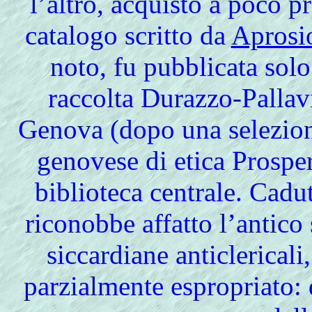
l’altro, acquistò a poco pr
catalogo scritto da
Aprosi
noto, fu pubblicata solo
raccolta Durazzo-Pallavi
Genova (dopo una selezione
genovese di etica Prospe
biblioteca centrale. Cad
riconobbe affatto l’antico
siccardiane anticlericali,
parzialmente espropriato