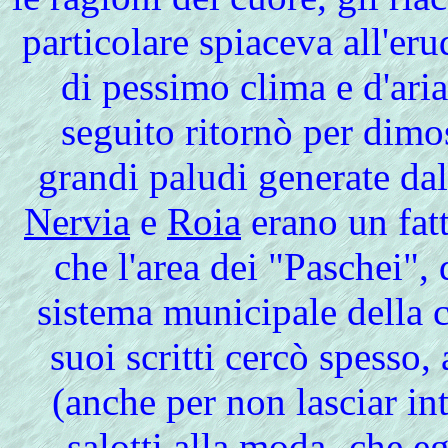
particolare spiaceva all'eru
di pessimo clima e d'ari
seguito ritornò per dimos
grandi paludi generate dal
Nervia
e
Roia
erano un fatt
che l'area dei "Paschei"
sistema municipale della c
suoi scritti cercò spesso, 
(anche per non lasciar in
salotti alla moda- che eg