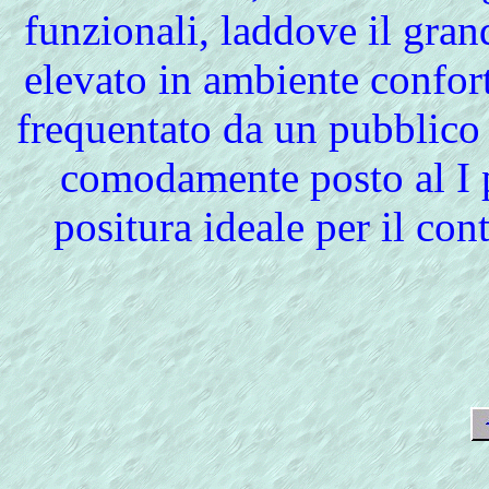
funzionali, laddove il gran
elevato in ambiente confor
frequentato da un pubblico
comodamente posto al I p
positura ideale per il cont