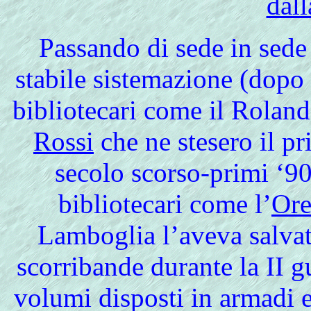
dall
Passando
di sede in sede
stabile sistemazione (dopo 
bibliotecari come il Roland
Rossi
che ne stesero il p
secolo scorso-primi ‘90
bibliotecari come l’
Or
Lamboglia l’aveva salvata
scorribande durante la II g
volumi disposti in armadi el