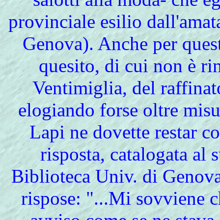
provinciale esilio dall'ama
Genova). Anche per quest
quesito, di cui non è rim
Ventimiglia, del raffina
elogiando forse oltre misura
Lapi ne dovette restar co
risposta, catalogata a
Biblioteca Univ. di Genova"
rispose: "...Mi sovviene c