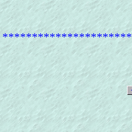
**********************