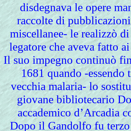
disdegnava le opere man
raccolte di pubblicazioni
miscellanee- le realizzò di
legatore che aveva fatto a
Il suo impegno continuò fin
1681 quando -essendo t
vecchia malaria- lo sostit
giovane bibliotecario D
accademico d’Arcadia co
Dopo il Gandolfo fu terzo