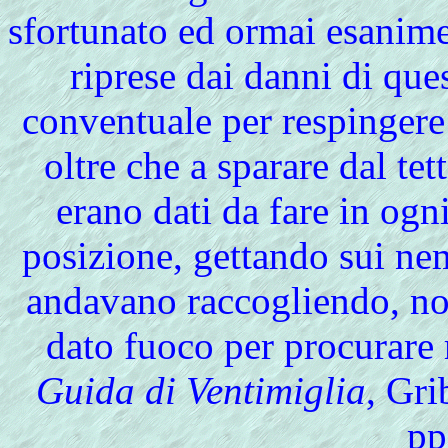
sfortunato ed ormai esanime
riprese dai danni di ques
conventuale per respingere 
oltre che a sparare dal tett
erano dati da fare in ogn
posizione, gettando sui ne
andavano raccogliendo, non 
dato fuoco per procura
Guida di Ventimiglia
, Gr
pp