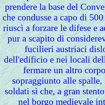
prendere la base del Conve
che condusse a capo di 500 f
riuscì a forzare le difese e 
pur a scapito di considerevo
fucilieri austriaci dis
dell'edificio e nei locali de
fermare un altro corpo
sopraggiunto alle spalle, 
soldati sì che, a gran stento
nel borgo medievale in