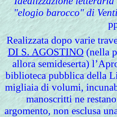
Idealizzazione letterari
"elogio barocco" di Vent
pp
Realizzata
dopo varie trave
DI S. AGOSTINO
(nella p
allora semideserta) l’Apr
biblioteca pubblica della L
migliaia di volumi, incun
manoscritti ne restano
argomento, non esclusa una