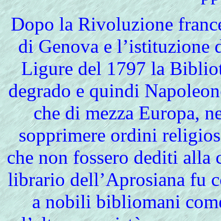
Dopo
la Rivoluzione franc
di Genova e l’istituzione
Ligure del 1797 la Bibliot
degrado e quindi Napoleone
che di mezza Europa, ne
sopprimere ordini religio
che non fossero dediti alla c
librario dell’Aprosiana fu c
a nobili bibliomani com