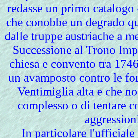
redasse un primo catalogo
che conobbe un degrado qu
dalle truppe austriache a me
Successione al Trono Imperi
chiesa e convento tra 1746 
un avamposto contro le for
Ventimiglia alta e che 
complesso o di tentare c
aggressioni
In particolare l'ufficial