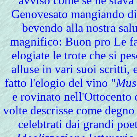
avviso come se ne stava
Genovesato mangiando di 
bevendo alla nostra sal
magnifico: Buon pro Le fac
elogiate le trote che si p
alluse in vari suoi scritti,
fatto l'elogio del vino "
Musc
e rovinato nell'Ottocento d
volte descrisse come degno di
celebtrati dai grandi po