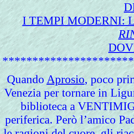
D
I TEMPI MODERNI:
RI
DOVE
**********************
Quando
Aprosio
, poco pri
Venezia per tornare in Ligu
biblioteca a VENTIMIGL
periferica. Però l’amico P
le ragioni del cuore, gli ria