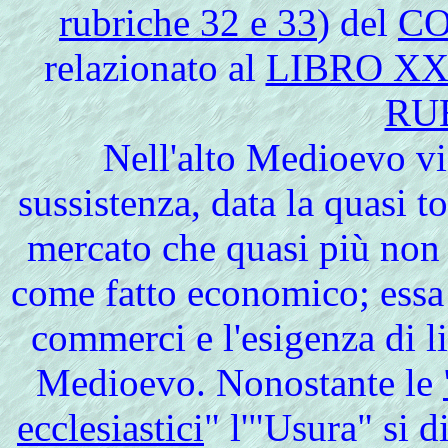
rubriche 32 e 33
) del
CO
relazionato al
LIBRO XX
RU
Nell'alto Medioevo vi
sussistenza, data la quasi t
mercato che quasi più non 
come fatto economico; essa 
commerci e l'esigenza di li
Medioevo. Nonostante le
ecclesiastici
" l'"Usura" si d