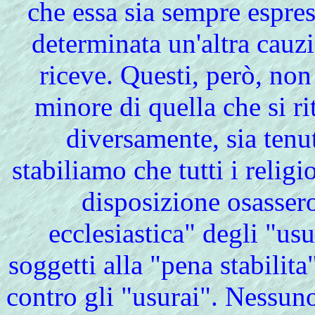
che essa sia sempre espres
determinata un'altra cauzi
riceve. Questi, però, non
minore di quella che si ri
diversamente, sia tenut
stabiliamo che tutti i religi
disposizione osasser
ecclesiastica" degli "us
soggetti alla "pena stabilita
contro gli "usurai". Nessuno