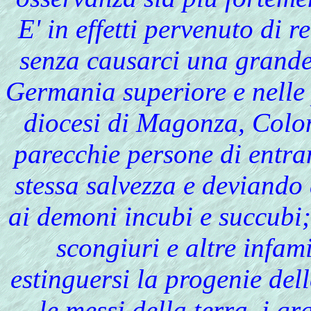
E' in effetti pervenuto di r
senza causarci una grande 
Germania superiore e nelle pr
diocesi di Magonza, Colon
parecchie persone di entram
stessa salvezza e deviando 
ai demoni incubi e succubi;
scongiuri e altre infa
estinguersi la progenie dell
le messi della terra, i gra