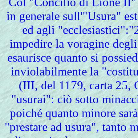
Col
"Concilio di Lione II" 
in generale sull'"Usura" est
ed agli "ecclesiastici":
impedire la voragine degli
esaurisce quanto si possie
inviolabilmente la "costit
(III, del 1179, carta 25
"usurai": ciò sotto minacc
poiché quanto minore sarà p
"prestare ad usura", tanto m