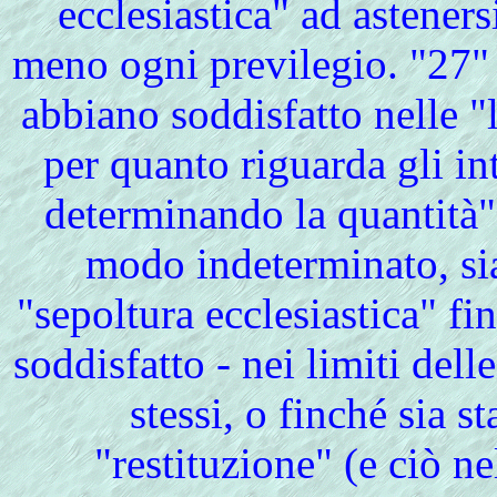
ecclesiastica" ad astener
meno ogni previlegio. "27" 
abbiano soddisfatto nelle "
per quanto riguarda gli in
determinando la quantità" 
modo indeterminato, sia 
"sepoltura ecclesiastica" f
soddisfatto - nei limiti delle
stessi, o finché sia s
"restituzione" (e ciò n