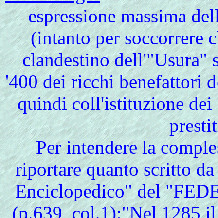
espressione massima del
(intanto per soccorrere 
clandestino dell'"Usura"
'400 dei ricchi benefattori 
quindi coll'istituzione de
presti
Per
intendere la comple
riportare quanto scritto d
Enciclopedico" del "FEDE
(p.639, col.1):"Nel 1285 i