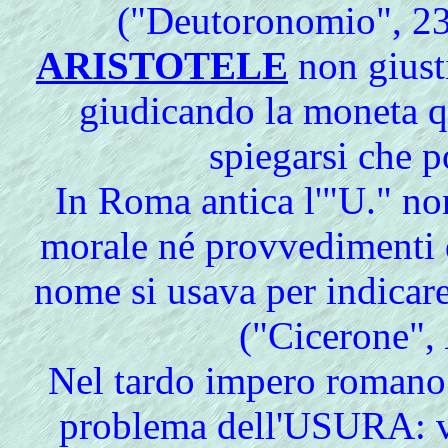
("Deutoronomio", 23,
ARISTOTELE
non giusti
giudicando la moneta 
spiegarsi che po
In Roma antica l'"U." n
morale né provvedimenti d
nome si usava per indicare
("Cicerone",
Nel tardo impero romano s
problema dell'USURA: 