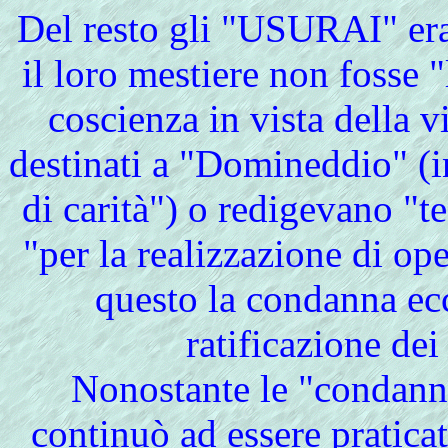
Del
resto gli "USURAI" era
il loro mestiere non fosse "
coscienza in vista della v
destinati a "Domineddio" (in
di carità") o redigevano "t
"per la realizzazione di op
questo la condanna ec
ratificazione dei
Nonostante
le "condanne
continuò ad essere praticat