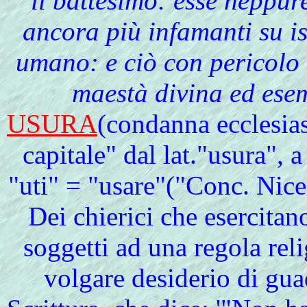
il battesimo: esse neppu
ancora più infamanti su i
umano: e ciò con pericolo 
maestà divina ed esem
USURA
(condanna ecclesias
capitale" dal lat."usura", a
"uti" = "usare"("Conc. Ni
Dei chierici che esercitan
soggetti ad una regola reli
volgare desiderio di gua