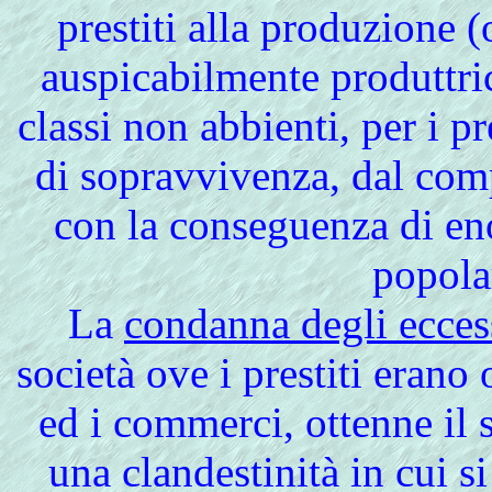
prestiti alla produzione (
auspicabilmente produttri
classi non abbienti, per i pr
di sopravvivenza, dal compr
con la conseguenza di en
popolar
La
condanna degli ecces
società ove i prestiti erano
ed i commerci, ottenne il s
una clandestinità in cui s