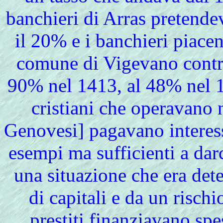
banchieri di Arras pretendeva
il 20% e i banchieri piace
comune di Vigevano contra
90% nel 1413, al 48% nel 
cristiani che operavano 
Genovesi] pagavano interess
esempi ma sufficienti a dar
una situazione che era det
di capitali e da un rischi
prestiti finanziavano sp