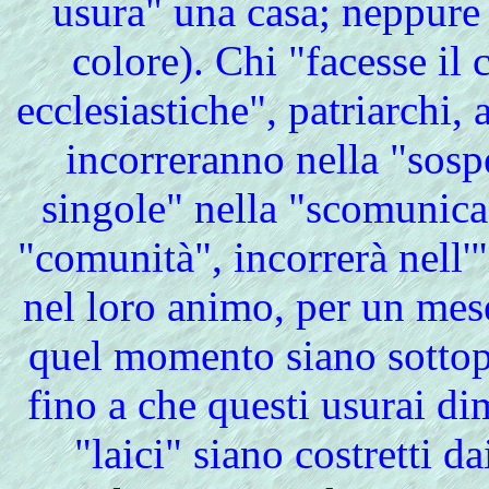
usura" una casa; neppure s
colore). Chi "facesse il 
ecclesiastiche", patriarchi,
incorreranno nella "sos
singole" nella "scomunica"
"comunità", incorrerà nell'"
nel loro animo, per un mese,
quel momento siano sottopos
fino a che questi usurai dim
"laici" siano costretti d