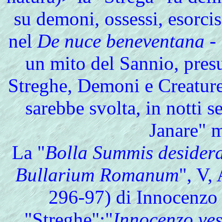
su demoni, ossessi, esorci
nel
De nuce beneventana
- 
un mito del Sannio, pres
Streghe, Demoni e Creature
sarebbe svolta, in notti s
Janare" m
La "
Bolla Summis desider
Bullarium Romanum
", V,
296-97) di Innocenzo 
"Streghe":"
Innocenzo vesc