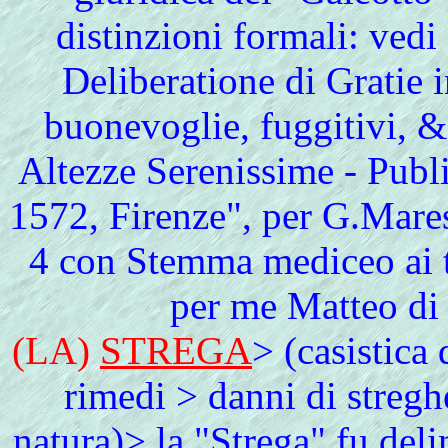
distinzioni formali: vedi
Deliberatione di Gratie 
buonevoglie, fuggitivi, &
Altezze Serenissime - Publi
1572, Firenze", per G.Mares
4 con Stemma mediceo ai ti
per me Matteo di
(LA)
STREGA
> (casistica 
rimedi > danni di stregh
natura)> la "Strega" fu deli