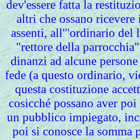
dev'essere fatta la restituzi
altri che ossano ricevere 
assenti, all'"ordinario del 
"rettore della parrocchia" 
dinanzi ad alcune persone 
fede (a questo ordinario, vic
questa costituzione accet
cosicché possano aver poi d
un pubblico impiegato, inca
poi si conosce la somma p