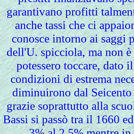
garantivano profitti talmen
anche tassi che ci appaio
conosce intorno ai saggi p
dell'U. spicciola, ma non è 
potessero toccare, dato il
condizioni di estrema neces
diminuirono dal Seicento 
grazie soprattutto alla scu
Bassi si passò tra il 1660 
3% al 2,5% mentre in I