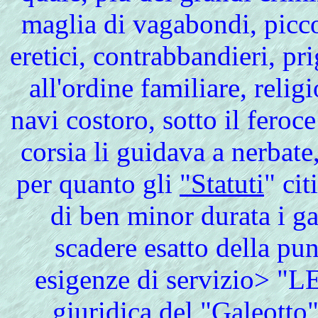
maglia di vagabondi, piccol
eretici, contrabbandieri, pr
all'ordine familiare, religi
navi costoro, sotto il feroc
corsia li guidava a nerbate
per quanto gli
"Statuti
" cit
di ben minor durata i gal
scadere esatto della pu
esigenze di servizio> "LE
giuridica del "Galeotto"