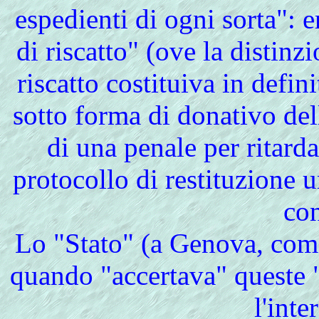
espedienti di ogni sorta": e
di riscatto" (ove la distinz
riscatto costituiva in defini
sotto forma di donativo dell
di una penale per ritar
protocollo di restituzione u
con
Lo
"Stato" (a Genova, come
quando "accertava" queste "
l'inte