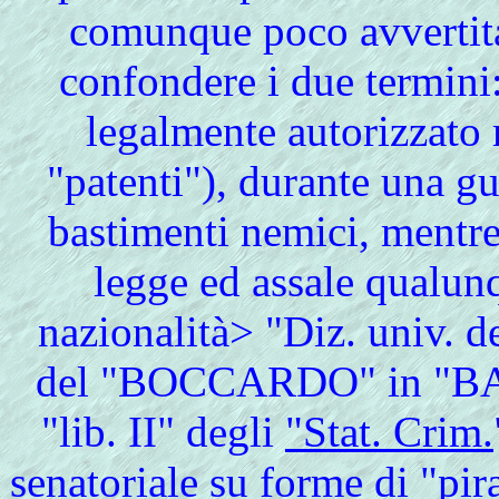
comunque poco avvertita
confondere i due termini:
legalmente autorizzato 
"patenti"), durante una gu
bastimenti nemici, mentre
legge ed assale qualun
nazionalità> "Diz. univ. d
del "BOCCARDO" in "BA
"lib. II" degli
"Stat. Crim.
senatoriale su forme di "pir