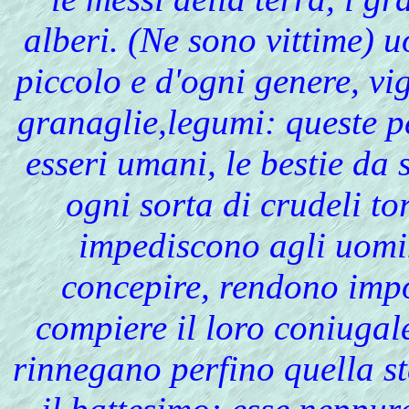
alberi. (Ne sono vittime) 
piccolo e d'ogni genere, vig
granaglie,legumi: queste p
esseri umani, le bestie da
ogni sorta di crudeli to
impediscono agli uomin
concepire, rendono impo
compiere il loro coniugal
rinnegano perfino quella s