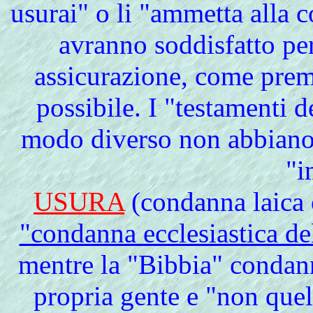
usurai" o li "ammetta alla c
avranno soddisfatto per 
assicurazione, come prem
possibile. I "testamenti d
modo diverso non abbiano 
"i
USURA
(condanna laica 
"condanna ecclesiastica de
mentre la "Bibbia" condann
propria gente e "non quell