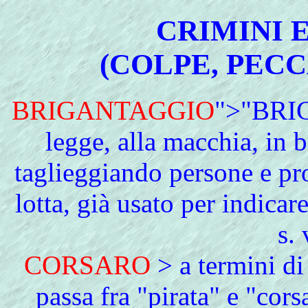
CRIMINI E
(COLPE, PECC
BRIGANTAGGIO
">"BRIG
legge, alla macchia, in 
taglieggiando persone e pro
lotta, già usato per indic
s. 
CORSARO
> a termini di
passa fra "pirata" e "cors