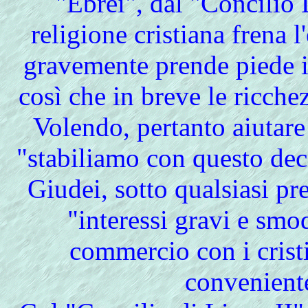
"Ebrei", dal "Concilio
religione cristiana frena l
gravemente prende piede i
così che in breve le ricchez
Volendo, pertanto aiutare 
"stabiliamo con questo decr
Giudei, sotto qualsiasi pre
"interessi gravi e smod
commercio con i crist
convenient