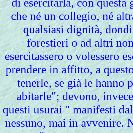
di esercitarla, con questa
che né un collegio, né alt
qualsiasi dignità, dondi
forestieri o ad altri no
esercitassero o volessero es
prendere in affitto, a questo
tenerle, se già le hanno 
abitarle"; devono, invece 
questi usurai " manifesti da
nessuno, mai in avvenire. N