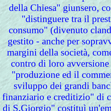
della Chiesa" giunsero, co
"distinguere tra il prest
consumo" (divenuto clande
gestito - anche per soprav
margini della società, come
contro di loro avversione 
"produzione ed il commer
sviluppo dei grandi banch
finanziario e creditizio" di
di S.Giorgio
" costituì un'e