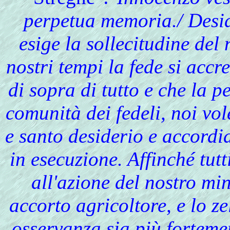
perpetua memoria./ Desid
esige la sollecitudine del
nostri tempi la fede si accr
di sopra di tutto e che la p
comunità dei fedeli, noi vol
e santo desiderio e accordi
in esecuzione. Affinché tutt
all'azione del nostro mi
accorto agricoltore, e lo ze
osservanza sia più fortemen