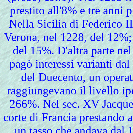
prestito all'8% e tre anni p
Nella Sicilia di Federico II
Verona, nel 1228, del 12%; 
del 15%. D'altra parte ne
pagò interessi varianti dal
del Duecento, un operat
raggiungevano il livello ip
266%. Nel sec. XV Jacque
corte di Francia prestando 
un tasso che andava dal 1