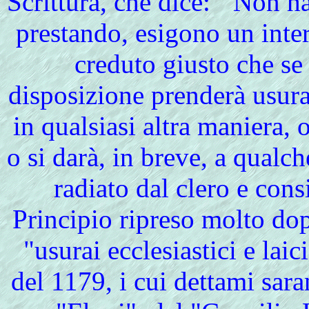
Scrittura, che dice: '"Non ha
prestando, esigono un inter
creduto giusto che se
disposizione prenderà usura
in qualsiasi altra maniera, 
o si darà, in breve, a qualc
radiato dal clero e cons
Principio ripreso molto do
"usurai ecclesiastici e laic
del 1179, i cui dettami sara