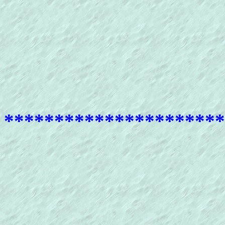
**********************