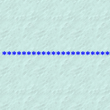
**********************