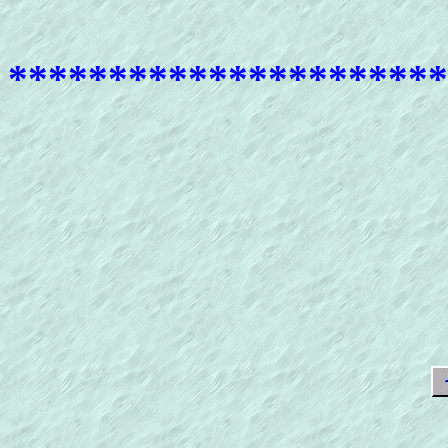
**********************