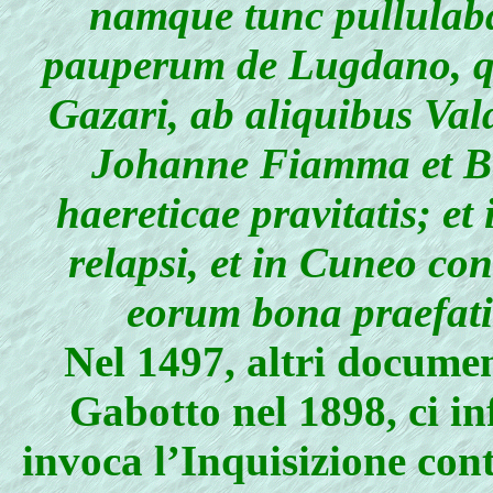
namque tunc pullulaba
pauperum de Lugdano, q
Gazari, ab aliquibus Vald
Johanne Fiamma et Be
haereticae pravitatis; e
relapsi, et in Cuneo co
eorum bona praefat
Nel 1497, altri docume
Gabotto nel 1898, ci i
invoca l’Inquisizione cont