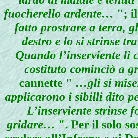
fuocherello ardente…
"; i
fatto prostrare a terra, g
destro e lo si strinse tr
Quando l’inserviente li 
costituto cominciò a 
cannette "
…gli si miser
applicarono i sibilli dito p
L’inserviente strinse f
gridare…
". Per il solo so