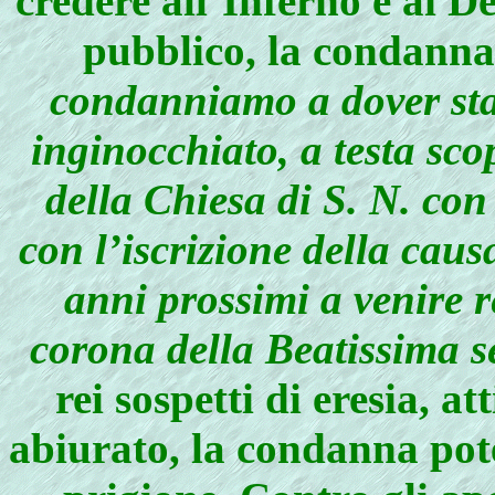
credere all’Inferno e ai 
pubblico, la condanna 
condanniamo a dover star
inginocchiato, a testa sco
della Chiesa di S. N. co
con l’iscrizione della cau
anni prossimi a venire r
corona della Beatissima
rei sospetti di eresia, at
abiurato, la condanna pote