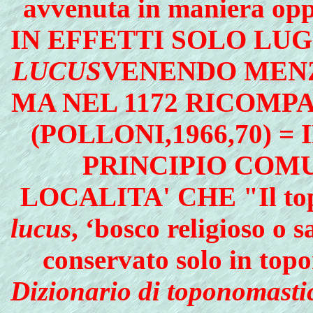
avvenuta in maniera 
IN EFFETTI SOLO LU
LUCUS
VENENDO MENZ
MA NEL 1172 RICOMP
(POLLONI,1966,70) =
PRINCIPIO COM
LOCALITA' CHE "Il topo
lucus
, ‘bosco religioso o s
conservato solo in topo
Dizionario di toponomasti