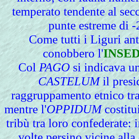
temperato tendente al secc
punte estreme di -
Come
tutti i Liguri an
conobbero l'
INSE
Col
PAGO
si indicava un
CASTELUM
il presi
raggruppamento etnico tra
mentre l'
OPPIDUM
costitu
tribù tra loro confederate: 
volte persino vicine alla 