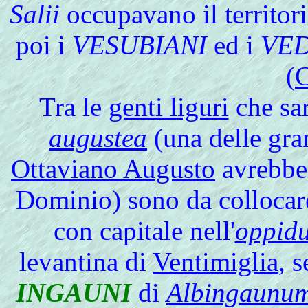
Salii
occupavano il territor
poi i
VESUBIANI
ed i
VED
(
C
Tra
le
genti liguri
che sar
augustea
(una delle gran
Ottaviano Augusto
avrebbe 
Dominio) sono da collocar
con capitale nell'
oppid
levantina di
Ventimiglia
, 
INGAUNI
di
Albingaunu