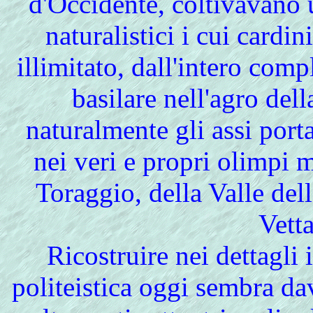
d'Occidente, coltivavano u
naturalistici i cui cardin
illimitato, dall'intero comp
basilare nell'agro de
naturalmente gli assi porta
nei veri e propri olimpi 
Toraggio, della Valle del
Vett
Ricostruire nei dettagli i
politeistica oggi sembra d