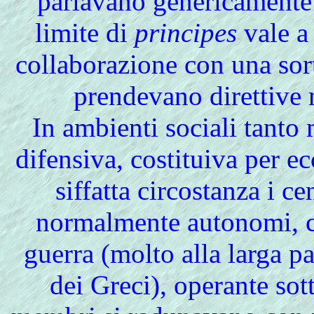
parlavano genericamente d
limite di
principes
vale a 
collaborazione con una sor
prendevano direttive m
In ambienti sociali tanto
difensiva, costituiva per ec
siffatta circostanza i ce
normalmente autonomi, c
guerra (molto alla larga p
dei Greci), operante sot