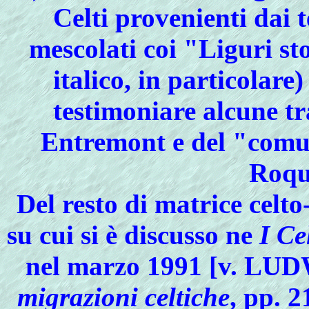
Celti provenienti dai 
mescolati coi "Liguri st
italico, in particolar
testimoniare alcune t
Entremont e del "comun
Roqu
Del
resto di matrice celto-
su cui si è discusso ne
I Ce
nel marzo 1991 [v. L
migrazioni celtiche
, pp. 