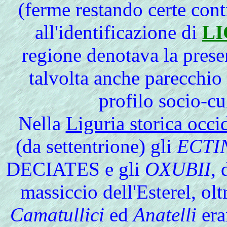
(ferme restando certe cont
all'identificazione di
LI
regione denotava la prese
talvolta anche parecchio d
profilo socio-c
Nella
Liguria storica occi
(da settentrione) gli
ECTI
DECIATES e gli
OXUBII
, 
massiccio dell'Esterel, ol
Camatullici
ed
Anatelli
era