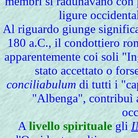
membri si radunavano con pr
ligure occidenta
Al riguardo giunge signific
180 a.C., il condottiero r
apparentemente coi soli "In
stato accettato o fors
conciliabulum
di tutti i "c
"Albenga", contribuì a
occ
A
livello
spirituale
gli
I