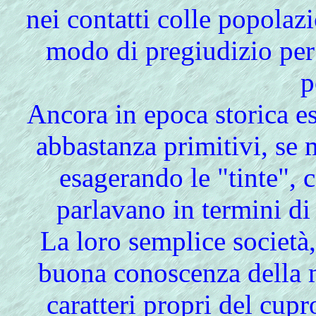
nei contatti colle popolazi
modo di pregiudizio per 
p
Ancora in epoca storica es
abbastanza primitivi, se mo
esagerando le "tinte", 
parlavano in termini di
La loro semplice società
buona conoscenza della m
caratteri propri del cupr