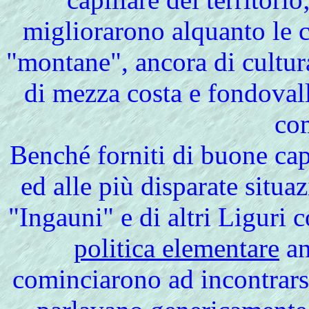
migliorarono alquanto le 
"montane", ancora di cultura
di mezza costa e fondovalle
co
Benché
forniti di buone cap
ed alle più disparate situaz
"Ingauni" e di altri Liguri 
politica elementare
an
cominciarono ad incontrarsi