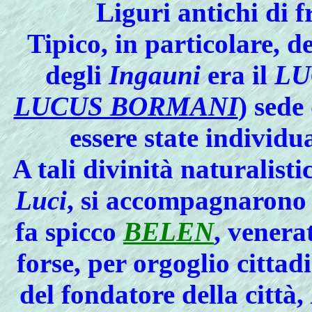
Liguri antichi di f
Tipico
, in particolare, d
degli
Ingauni
era il
LU
LUCUS BORMANI
) sede
essere state individu
A tali divinità
naturalisti
Luci
, si accompagnarono a
fa spicco
BELEN
, venera
forse, per orgoglio cittad
del fondatore della città,