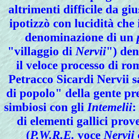
altrimenti difficile da giu
ipotizzò con lucidità che 
denominazione di un
"villaggio di
Nervii
") de
il veloce processo di r
Petracco Sicardi Nervii s
di popolo" della gente pr
simbiosi con gli
Intemelii
:
di elementi gallici pro
(
P.W.R.E.
voce
Nervii