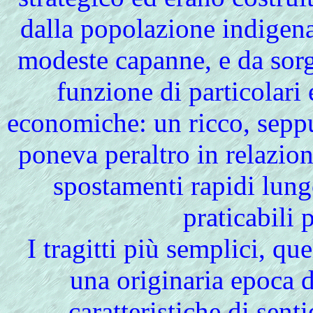
dalla popolazione indigena
modeste capanne, e da sorge
funzione di particolari
economiche: un ricco, seppu
poneva peraltro in relazion
spostamenti rapidi lungo
praticabili p
I tragitti più semplici, que
una originaria epoca
caratteristiche di sent