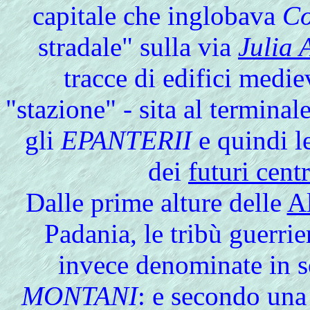
capitale che inglobava
Co
stradale" sulla via
Julia 
tracce di edifici mediev
"stazione" - sita al terminal
gli
EPANTERII
e quindi l
dei
futuri cent
Dalle
prime alture delle
A
Padania, le tribù guerrie
invece denominate in se
MONTANI
: e secondo una 