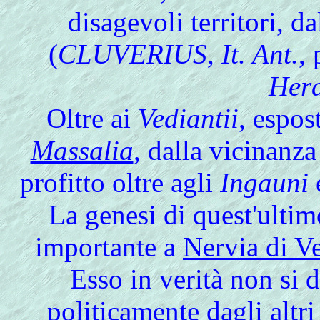
disagevoli territori, d
(
CLUVERIUS, It. Ant.
,
Hera
Oltre ai
Vediantii
, espos
Massalia
, dalla vicinanz
profitto oltre agli
Ingauni
La genesi
di quest'ultim
importante a
Nervia di V
Esso in verità non si 
politicamente dagli altri 