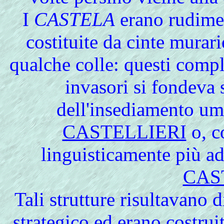
I
CASTELA
erano rudimen
costituite da cinte murari
qualche colle: questi comple
invasori si fondeva s
dell'insediamento uma
CASTELLIERI
o, c
linguisticamente più ad
CAS
Tali strutture risultavano 
strategico ed erano costruit