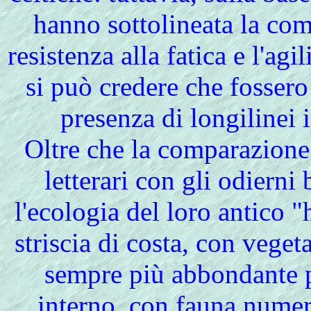
hanno sottolineata la com
resistenza alla fatica e l'agil
si può credere che fossero
presenza di longilinei i
Oltre che la comparazione 
letterari con gli odierni 
l'ecologia del loro antico 
striscia di costa, con vege
sempre più abbondante 
interno, con fauna numer