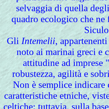
selvaggia di quella degl
quadro ecologico che ne f
Siculo
Gli
Intemelii
, appartenenti
noto ai marinai greci e 
attitudine ad imprese 
robustezza, agilità e sobrie
Non è semplice indicare c
caratteristiche etniche, vist
celtiche: tuttavia, sulla bas