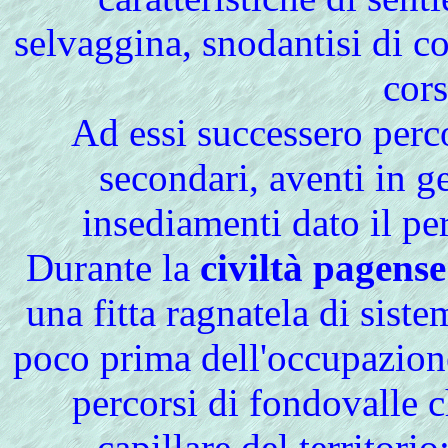
selvaggina, snodantisi di c
cors
Ad essi successero perco
secondari, aventi in g
insediamenti dato il p
Durante la
civiltà pagense
una fitta ragnatela di sist
poco prima dell'occupazion
percorsi di fondovalle 
capillare del territorio