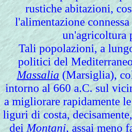
rustiche abitazioni, co
l'alimentazione connessa a
un'agricoltura 
Tali popolazioni, a lung
politici del Mediterraneo
Massalia
(Marsiglia), co
intorno al 660 a.C. sul vic
a migliorare rapidamente le 
liguri di costa, decisamente
dei
Montani
, assai meno fa