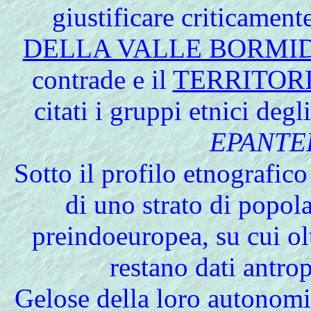
giustificare criticament
DELLA VALLE BORMI
contrade e il
TERRITOR
citati i gruppi etnici degl
EPANTE
Sotto il profilo etnografico
di uno strato di popol
preindoeuropea, su cui olt
restano dati antro
Gelose della loro autonomi