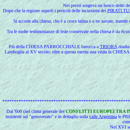
Nei pressi sorgeva un bosco detto del
Dopo che la regione superò i pericoli delle incursioni dei
PIRATI T
Si accede alla chiesa, che è a croce latina e a tre navate, tramit
Tra le molte testimonianze di fede conservate nella chiesa è da ricor
Più
della CHIESA PARROCCHIALE barocca a
TRIORA
risulta
Lamboglia al XV secolo: oltre a questa merita una visita la CHIESA 
*******************************************************
Dal
'600 (nel clima generale dei
CONFLITTI EUROPEI TRA 
insistenti sul "genovesato" e in dettaglio sulla
valle Argentina
le PR
com
Nel XVI se