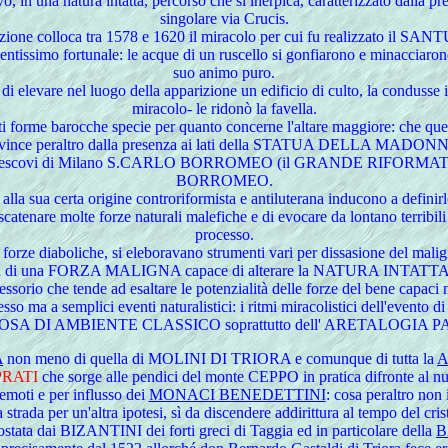
in una natura intatta, percorso che si inerpica, caratterizzato dalla pre
singolare via Crucis.
izione colloca tra 1578 e 1620 il miracolo per cui fu realizzato il SA
ssimo fortunale: le acque di un ruscello si gonfiarono e minacciarono di
suo animo puro.
i elevare nel luogo della apparizione un edificio di culto, la condusse i
miracolo- le ridonò la favella.
nti forme barocche specie per quanto concerne l'altare maggiore: che
evince peraltro dalla presenza ai lati della STATUA DELLA MADO
li, arcivescovi di Milano S.CARLO BORROMEO (il GRANDE RI
BORROMEO.
alla sua certa origine controriformista e antiluterana inducono a de
enare molte forze naturali malefiche e di evocare da lontano terribil
processo.
o le forze diaboliche, si eleboravano strumenti vari per dissasione del ma
esenza di una FORZA MALIGNA capace di alterare la NATURA I
cessorio che tende ad esaltare le potenzialità delle forze del bene capaci 
stesso ma a semplici eventi naturalistici: i ritmi miracolistici dell'
OSA DI AMBIENTE CLASSICO soprattutto dell' ARETALOGIA 
A
non meno di quella di MOLINI DI TRIORA e comunque di tutta la
A
PRATI
che sorge alle pendici del monte CEPPO in pratica difronte al
remoti e per influsso dei
MONACI BENEDETTINI
: cosa peraltro non 
 strada per un'altra ipotesi, sì da discendere addirittura al tempo del cr
stata dai BIZANTINI dei forti greci di Taggia ed in particolare della
B