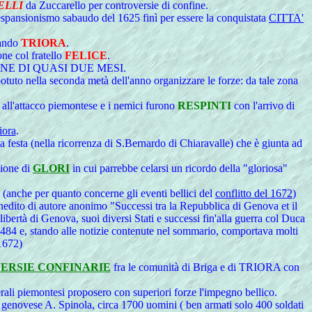
ELLI
da Zuccarello per controversie di confine.
l'espansionismo sabaudo del 1625 finì per essere la conquistata
CITTA'
iando
TRIORA
.
ne col fratello
FELICE
.
PAZIONE DI QUASI DUE MESI.
o nella seconda metà dell'anno organizzare le forze: da tale zona
all'attacco piemontese e i nemici furono
RESPINTI
con l'arrivo di
iora
.
na festa (nella ricorrenza di S.Bernardo di Chiaravalle) che è giunta ad
zione di
GLORI
in cui parrebbe celarsi un ricordo della "gloriosa"
o (anche per quanto concerne gli eventi bellici del
conflitto del 1672
)
nedito di autore anonimo "Successi tra la Repubblica di Genova et il
ibertà di Genova, suoi diversi Stati e successi fin'alla guerra col Duca
 n.484 e, stando alle notizie contenute nel sommario, comportava molti
-1672)
ERSIE CONFINARIE
fra le comunità di Briga e di TRIORA con
li piemontesi proposero con superiori forze l'impegno bellico.
o genovese A. Spinola, circa 1700 uomini ( ben armati solo 400 soldati