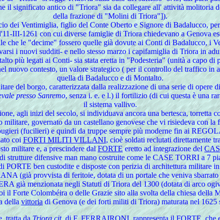
he il significato antico di "Triora" sia da collegare all' attività molitor
della frazione di "Molini di Triora"]).
o dei Ventimiglia, figlio del Conte Oberto e Signore di Badalucco, per i
ell'11-III-1261 con cui diverse famiglie di Triora chiedevano a Genova e
le che le "decime" fossero quelle già dovute ai Conti di Badalucco, i Ve
arsi i nuovi sudditi- e nello stesso marzo i capifamiglia di Triora in a
o più legati ai Conti- sia stata eretta in "Podesteria" (unità a capo di
 nel nuovo contesto, un valore strategico ( per il controllo del traffico i
quella di Badalucco e di Montalto.
tare del borgo, caratterizzata dalla realizzazione di una serie di opere di
evale presso Sanremo
, senza i. e. e l.) il fortilizio (di cui questa è u
il sistema vallivo.
ione, agli inizi del secolo, si individuava ancora una bertesca, torretta co
o militare, governato da un castellano genovese che vi risiedeva con la
ieri (fucilieri) e quindi da truppe sempre più moderne fin ai REGOL
zato coi
FORTI MILITI VILLANI
, cioè soldati reclutati direttamente 
to militare e, a prescindere dal
FORTE
eretto ad integrazione del
CAS
e di strutture difensive man mano costruite come le CASE TORRI a 7 piani
i PORTE ben custodite e disposte con perizia di architettura militare in
 provvista di feritoie, dotata di un portale che veniva sbarrato alla n
à menzionata negli Statuti di Triora del 1300 (dotata di arco ogivale,
 poi il Forte Colombéira o delle Grazie sito alla svolta della chiesa dell
a della
vittoria
di Genova (e dei forti militi di Triora) maturata nel 1625
, tratta da
Triora cit.
di F. FERRAIRONI, rappresenta il FORTE, che ebbe