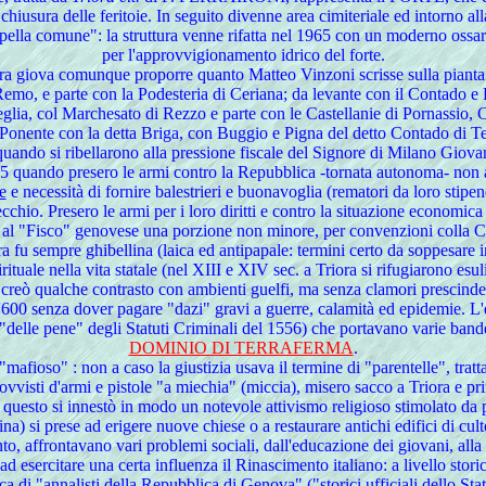
hiusura delle feritoie. In seguito divenne area cimiteriale ed intorno all
ppella comune": la struttura venne rifatta nel 1965 con un moderno ossari
per l'approvvigionamento idrico del forte.
ora giova comunque proporre quanto Matteo Vinzoni scrisse sulla pianta 
mo, e parte con la Podesteria di Ceriana; da levante con il Contado e 
glia, col Marchesato di Rezzo e parte con le Castellanie di Pornassio
 Ponente con la detta Briga, con Buggio e Pigna del detto Contado di T
uando si ribellarono alla pressione fiscale del Signore di Milano Giova
05 quando presero le armi contro la Repubblica -tornata autonoma- non 
e
e necessità di fornire balestrieri e buonavoglia (rematori da loro stipen
hio. Presero le armi per i loro diritti e contro la situazione economica : 
al "Fisco" genovese una porzione non minore, per convenzioni colla Chies
u sempre ghibellina (laica ed antipapale: termini certo da soppesare in 
ituale nella vita statale (nel XIII e XIV sec. a Triora si rifugiarono esul
se creò qualche contrasto con ambienti guelfi, ma senza clamori prescinde
e '600 senza dover pagare "dazi" gravi a guerre, calamità ed epidemie. 
delle pene" degli Statuti Criminali del 1556) che portavano varie bande a
DOMINIO DI TERRAFERMA
.
 "mafioso" : non a caso la giustizia usava il termine di "parentelle", tra
ovvisti d'armi e pistole "a miechia" (miccia), misero sacco a Triora e pri
questo si innestò in modo un notevole attivismo religioso stimolato da 
ina) si prese ad erigere nuove chiese o a restaurare antichi edifici di cu
anto, affrontavano vari problemi sociali, dall'educazione dei giovani, alla t
d esercitare una certa influenza il Rinascimento italiano: a livello stori
 di "annalisti della Repubblica di Genova" ("storici ufficiali dello Stato"