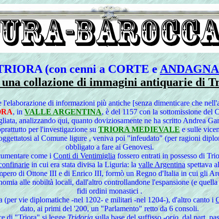
TRIORA (con cenni a CORTE e
ANDAGNA
 una collazione di immagini antiquarie di T
l'elaborazione di informazioni più antiche [senza dimenticare che nell'al
ORA
, in
VALLE ARGENTINA
, è del 1157 con la sottomissione del
agliata, analizzando qui, quanto doviziosamente ne ha scritto Andrea Ga
prattutto per l'investigazione su
TRIORA MEDIEVALE
e sulle vice
soggettatosi al Comune ligure , veniva poi "infeudato" (per ragioni dipl
obbligato a fare ai Genovesi.
cumentare come i
Conti di Ventimiglia
fossero entrati in possesso di Tri
onfinarie
in cui era stata divisa la Liguria: la
valle Argentina
spettava al
Impero di Ottone III e di Enrico III, formò un Regno d'Italia in cui gli A
omia alle nobiltà locali, dall'altro controllandone l'espansione (e que
fidi ordini monastici .
 (per vie diplomatiche -nel 1202- e militari -nel 1204-), d'altro canto i
C
dato, ai primi del '200, un "Parlamento" retto da 6 consoli.
ce di "Triora" si legge
Tridoria
sulla base del suffisso
-orio
, dal part. pa