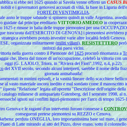
bblica si ebbe nel 1625 quando ai Savoia venne offerto un
CASUS B
nobili e i governatori genovesi accusati di viltà, la base in Liguria del
FORTE DI VENTIMIGLIA
.
 tale anno le truppe sabaude si spinsero quindi in valle Argentina, assed
o guidate dal principe ereditario
VITTORIO AMEDEO
in cooperazio
o 1625 e rimase in balia delle truppe piemontesi per una OCCU
que trascurata dall'ESERCITO DI GENOVA] i piemontesi avrebbero potut
strategica avrebbero potuto investire varie altre località fedeli Genova.
rganizzata militarmente (
militi villani
),
RESISTETTERO
però 
rinforzi dai paesi vicini.
ittoria nella guerra contro il Piemonte del
1625
procurò rinomanza a
Tr
Taggia che, libera dal timore di un'occupazione, celebrò la vittoria con u
oggi (G. LAJOLO, Triora, in "Riviera dei Fiori",1992, n.4, p.22).
co
del XVII secolo, secondo alcuni interpreti, sarebbe il nome della fra
giornata antisabauda!
mmentati in minimi episodi, e la vastità lineare dello scacchiere bellic
se al vasto materiale ancora inedito e mal sondato come il manoscritto i
 (questa "Relazione" legata all'operetta "Descrizione dell'origine della l
nel catalogo milanese di antiquariato Gutenberg, del I semestre 1998, al
pressoché ignoti sui conflitti liguri-piemontesi per l'arco di tempo 1625
ro Genova e le ragioni d'un intervento furono connesse a
CONTROV
conseguenti pretese piemontesi su REZZO e Cenova.
Barbena: perduta ONEGLIA, loro importantissima base sul mare, i genera
Piano di Latte mirando al sito del Pizzo, dove erano, sotto il colonnell