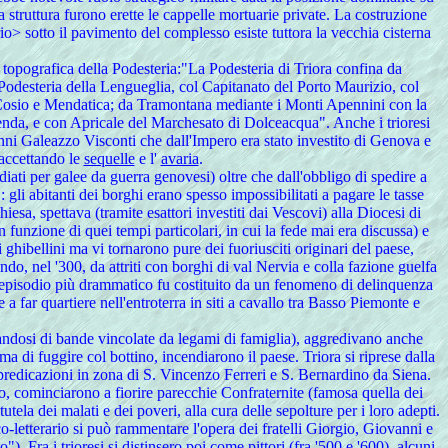
a struttura furono erette le cappelle mortuarie private. La costruzione
o> sotto il pavimento del complesso esiste tuttora la vecchia cisterna
topografica della Podesteria:"La Podesteria di Triora confina da
Podesteria della Lengueglia, col Capitanato del Porto Maurizio, col
, Cosio e Mendatica; da Tramontana mediante i Monti Apennini con la
enda, e con Apricale del Marchesato di Dolceacqua". Anche i trioresi
nni Galeazzo Visconti che dall'Impero era stato investito di Genova e
accettando le
sequelle
e l'
avaria
.
diati per galee da guerra genovesi) oltre che dall'obbligo di spedire a
gli abitanti dei borghi erano spesso impossibilitati a pagare le tasse
a, spettava (tramite esattori investiti dai Vescovi) alla Diocesi di
funzione di quei tempi particolari, in cui la fede mai era discussa) e
i ghibellini ma vi tornarono pure dei fuoriusciti originari del paese,
ndo, nel '300, da attriti con borghi di val Nervia e colla fazione guelfa
L'episodio più drammatico fu costituito da un fenomeno di delinquenza
 far quartiere nell'entroterra in siti a cavallo tra Basso Piemonte e
ttandosi di bande vincolate da legami di famiglia), aggredivano anche
ma di fuggire col bottino, incendiarono il paese. Triora si riprese dalla
predicazioni in zona di S. Vincenzo Ferreri e S. Bernardino da Siena.
lto, cominciarono a fiorire parecchie Confraternite (famosa quella dei
utela dei malati e dei poveri, alla cura delle sepolture per i loro adepti.
co-letterario si può rammentare l'opera dei fratelli Giorgio, Giovanni e
). Fra i trioresi si distinsero poi come pittori (fra '500 e '600), alcuni