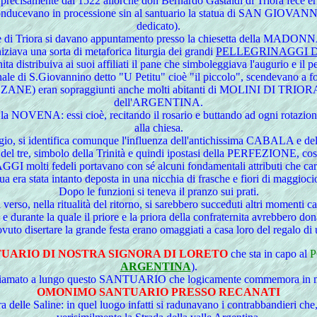
isamente dal 1522 allorché don Bernardo Gastaldi di Triora fece eriger
a conducevano in processione sin al santuario la statua di SAN GIOVANN
dedicato).
nite di Triora si davano appuntamento presso la chiesetta della 
iziava una sorta di metaforica liturgia dei grandi
PELLEGRINAGGI D
a distribuiva ai suoi affiliati il pane che simboleggiava l'augurio e il p
ale di S.Giovannino detto "U Petitu" cioè "il piccolo", scendevano a fon
 ZANE) eran sopraggiunti anche molti abitanti di MOLINI DI TR
dell'ARGENTINA.
a la NOVENA: essi cioè, recitando il rosario e buttando ad ogni rotazio
alla chiesa.
aggio, si identifica comunque l'influenza dell'antichissima CABALA e de
o del tre, simbolo della Trinità e quindi ipostasi della PERFEZIONE, costi
 molti fedeli portavano con sé alcuni fondamentali attributi che car
ua era stata intanto deposta in una nicchia di frasche e fiori di maggioc
Dopo le funzioni si teneva il pranzo sui prati.
verso, nella ritualità del ritorno, si sarebbero succeduti altri momenti c
 e durante la quale il priore e la priora della confraternita avrebbero dona
uto disertare la grande festa erano omaggiati a casa loro del regalo d
UARIO DI NOSTRA SIGNORA DI LORETO
che sta in capo al
P
ARGENTINA
).
chiamato a lungo questo SANTUARIO che logicamente commemora in mod
OMONIMO SANTUARIO PRESSO RECANATI
elle Saline: in quel luogo infatti si radunavano i contrabbandieri che, 