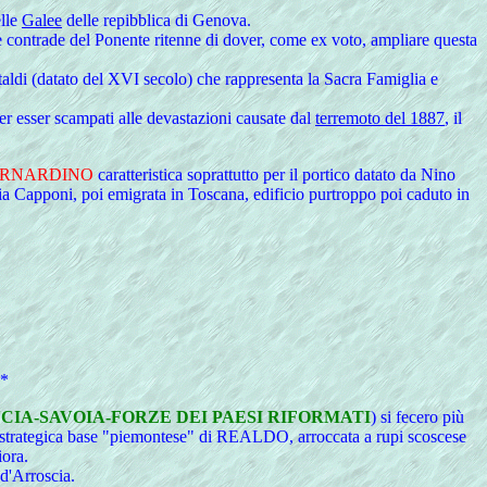
elle
Galee
delle repibblica di Genova.
 contrade del Ponente ritenne di dover, come ex voto, ampliare questa
astaldi (datato del XVI secolo) che rappresenta la Sacra Famiglia e
per esser scampati alle devastazioni causate dal
terremoto del 1887
, il
ERNARDINO
caratteristica soprattutto per il portico datato da Nino
a Capponi, poi emigrata in Toscana, edificio purtroppo poi caduto in
*
IA-SAVOIA-FORZE DEI PAESI RIFORMATI
) si fecero più
a strategica base "piemontese" di REALDO, arroccata a rupi scoscese
ora.
d'Arroscia.