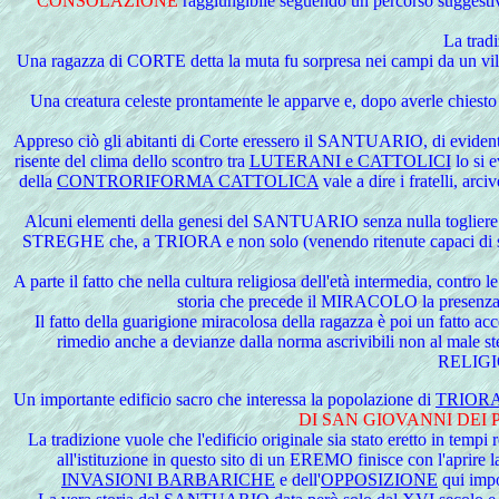
CONSOLAZIONE
raggiungibile seguendo un percorso suggestivo, 
La trad
Una ragazza di CORTE detta la muta fu sorpresa nei campi da un vilenti
Una creatura celeste prontamente le apparve e, dopo averle chiesto d
Appreso ciò gli abitanti di Corte eressero il SANTUARIO, di evide
risente del clima dello scontro tra
LUTERANI e CATTOLICI
lo si 
della
CONTRORIFORMA CATTOLICA
vale a dire i fratel
Alcuni elementi della genesi del SANTUARIO senza nulla togliere 
STREGHE che, a TRIORA e non solo (venendo ritenute capaci di scat
A parte il fatto che nella cultura religiosa dell'età intermedia, contr
storia che precede il MIRACOLO la pr
Il fatto della guarigione miracolosa della ragazza è poi un fatto ac
rimedio anche a devianze dalla norma ascrivibili non al male 
RELIGI
Un
importante edificio sacro che interessa la popolazione di
TRIOR
DI SAN GIOVANNI DEI 
La tradizione vuole che l'edificio originale sia stato eretto in tempi 
all'istituzione in questo sito di un EREMO finisce con l'aprire la
INVASIONI BARBARICHE
e dell'
OPPOSIZIONE
qui impo