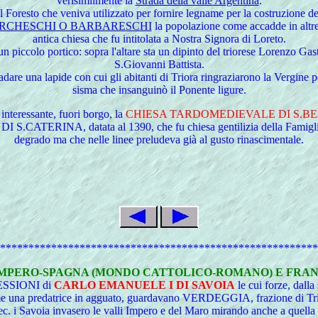
verisimilmente la
Strada della valle Argentina
.
 Foresto che veniva utilizzato per fornire legname per la costruzione d
URCHESCHI O BARBARESCHI
la popolazione come accadde in altre
antica chiesa che fu intitolata a Nostra Signora di Loreto.
e un piccolo portico: sopra l'altare sta un dipinto del triorese Lorenzo G
S.Giovanni Battista.
adare una lapide con cui gli abitanti di Triora ringraziarono la Vergine 
sisma che insanguinò il Ponente ligure.
 interessante, fuori borgo, la
CHIESA TARDOMEDIEVALE DI S.B
DI S.CATERINA, datata al 1390, che fu chiesa gentilizia della Famigli
degrado ma che nelle linee preludeva già al gusto rinascimentale.
********************************************************
IMPERO-SPAGNA (MONDO CATTOLICO-ROMANO) E FRANC
ESSIONI di
CARLO EMANUELE I DI SAVOIA
le cui forze, dall
e una predatrice in agguato, guardavano VERDEGGIA, frazione di Tri
c. i Savoia invasero le valli Impero e del Maro mirando anche a quella 