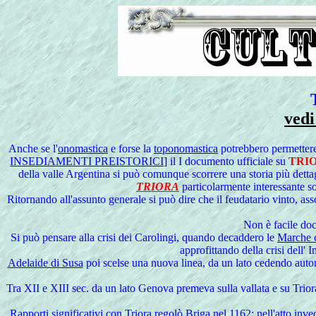
vedi
Anche se l'
onomastica
e forse la
toponomastica
potrebbero permettere 
INSEDIAMENTI PREISTORICI
] il I documento ufficiale su
TRI
della valle Argentina si può comunque scorrere una storia più dett
TRIORA
particolarmente interessante so
Ritornando all'assunto generale si può dire che il feudatario vinto, as
Non è facile do
Si
può pensare alla crisi dei Carolingi, quando decaddero le
Marche c
approfittando della crisi dell' 
Adelaide di Susa
poi scelse una nuova linea, da un lato cedendo auton
Tra XII e XIII sec. da un lato Genova premeva sulla vallata e su Triora
Rapporti significativi con Triora regolò Briga nel 1162: nell'atto inve