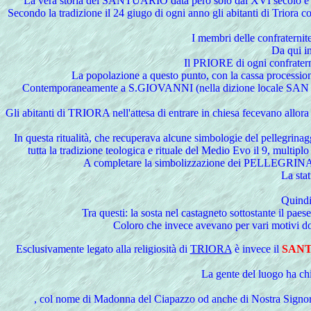
La vera storia del SANTUARIO data però solo dal XVI secolo e prec
Secondo la tradizione il 24 giugo di ogni anno gli abitanti di Trior
I membri delle confrater
Da qui in
Il PRIORE di ogni confraternit
La popolazione a questo punto, con la cassa procession
Contemporaneamente a S.GIOVANNI (nella dizione locale SAN
Gli abitanti di TRIORA nell'attesa di entrare in chiesa fecevano allor
In questa ritualità, che recuperava alcune simbologie del pellegrin
tutta la tradizione teologica e rituale del Medio Evo il 9, multipl
A completare la simbolizzazione dei PELLEGRINAGGI
La stat
Quindi 
Tra questi: la sosta nel castagneto sottostante il paese
Coloro che invece avevano per vari motivi dov
Esclusivamente
legato alla religiosità di
TRIORA
è invece il
SANT
La gente del luogo ha 
, col nome di Madonna del Ciapazzo od anche di Nostra Signora d