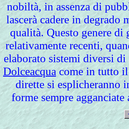
nobiltà, in assenza di pubb
lascerà cadere in degrado 
qualità. Questo genere di
relativamente recenti, qua
elaborato sistemi diversi d
Dolceacqua
come in tutto i
dirette si esplicheranno 
forme sempre agganciate a