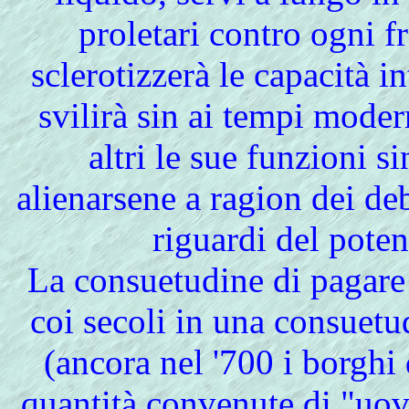
proletari contro ogni 
sclerotizzerà le capacità in
svilirà sin ai tempi moder
altri le sue funzioni s
alienarsene a ragion dei de
riguardi del pote
La consuetudine di pagare 
coi secoli in una consuetud
(ancora nel '700 i borghi
quantità convenute di "uova"