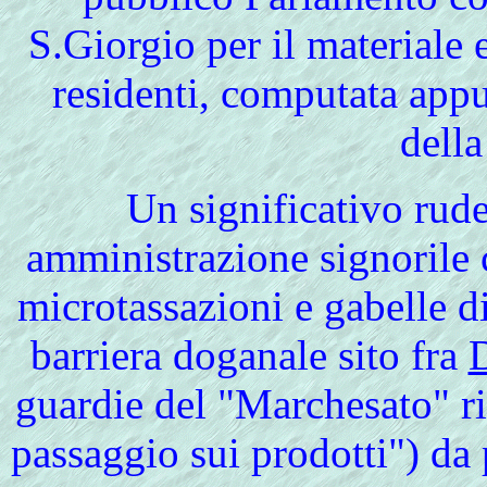
S.Giorgio per il materiale 
residenti, computata app
della
Un significativo ruder
amministrazione signorile c
microtassazioni e gabelle di
barriera doganale sito fra
guardie del "Marchesato" ri
passaggio sui prodotti") da 