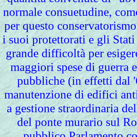
normale consuetudine, come
per questo conservatorismo
i suoi protettorati e gli Stat
grande difficoltà per esige
maggiori spese di guerra e
pubbliche (in effetti dal 
manutenzione di edifici ant
a gestione straordinaria de
del ponte murario sul Roi
pubblico Parlamento con