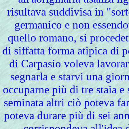
risultava suddivisa in "sor
germanico e non essendo
quello romano, si procedet
di siffatta forma atipica di
di Carpasio voleva lavora
segnarla e starvi una gior
occuparne più di tre staia e
seminata altri ciò poteva f
poteva durare più di sei an
corrispondeva all'idea 