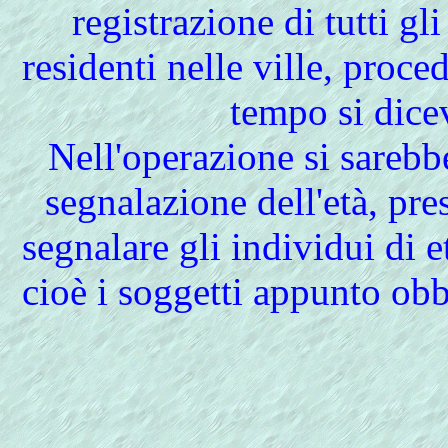
registrazione di tutti gli
residenti nelle ville, proc
tempo si dic
Nell'operazione si sareb
segnalazione dell'età, pre
segnalare gli individui di e
cioè i soggetti appunto ob