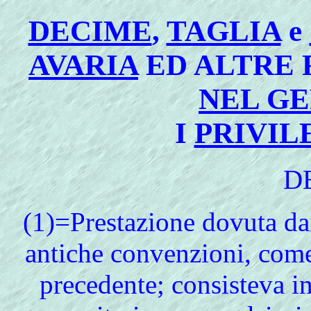
DECIME
,
TAGLIA
e
AVARIA
ED ALTRE 
NEL G
I
PRIVIL
D
(1)=Prestazione dovuta dai
antiche convenzioni, come
precedente; consisteva in