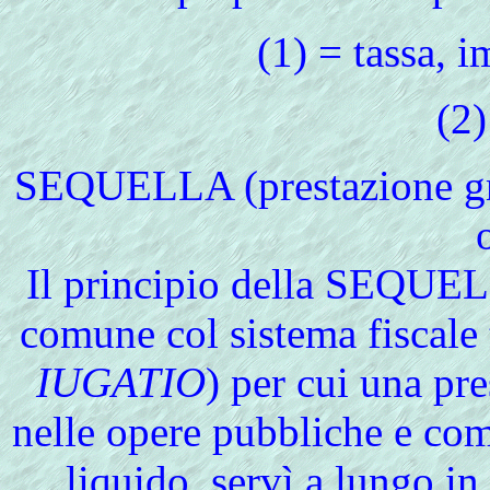
(1) = tassa, 
(2)
SEQUELLA
(prestazione g
Il principio della SEQUELL
comune col sistema fiscale
IUGATIO
) per cui una pre
nelle opere pubbliche e com
liquido, servì a lungo in