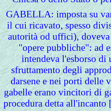
GABELLA
: imposta su var
il cui ricavato, spesso divi
autorità od uffici), doveva
"opere pubbliche": ad e
intendeva l'esborso d
sfruttamento degli approdi
darsene e nei porti delle 
gabelle erano vincitori di 
procedura detta all'incanto