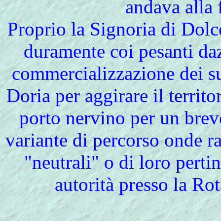
andava alla 
Proprio la Signoria di Dol
duramente coi pesanti daz
commercializzazione dei suo
Doria per aggirare il territ
porto nervino per un brev
variante di percorso onde ra
"neutrali" o di loro pert
autorità presso la Ro