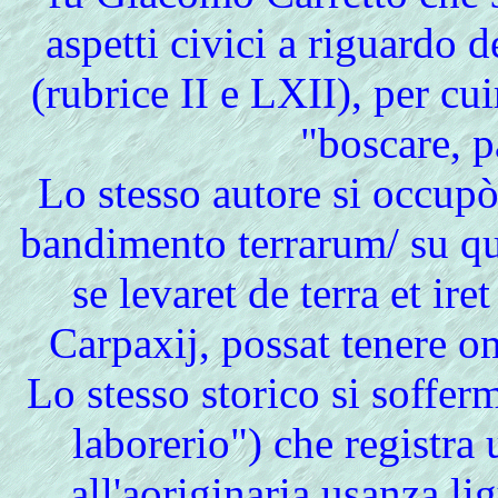
aspetti civici a riguardo d
(rubrice II e LXII), per cuir
"boscare, p
Lo stesso autore si occup
bandimento terrarum/ su qui
se levaret de terra et ir
Carpaxij, possat tenere o
Lo stesso storico si soffer
laborerio") che registr
all'aoriginaria usanza li