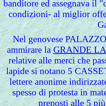
banditore ed assegnava il "c
condizioni- al miglior offe
Ga
Nel
genovese PALAZZO D
ammirare la
GRANDE LA
relative alle merci che pa
lapide si notano 5 CASSET
lettere anonime indirizzat
spesso di protesta in ma
preposti alle 5 p