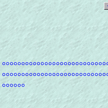
°°°°°°°°°°°°°°°°°°°°°°°°°°°
°°°°°°°°°°°°°°°°°°°°°°°°°°°
°°°°°°