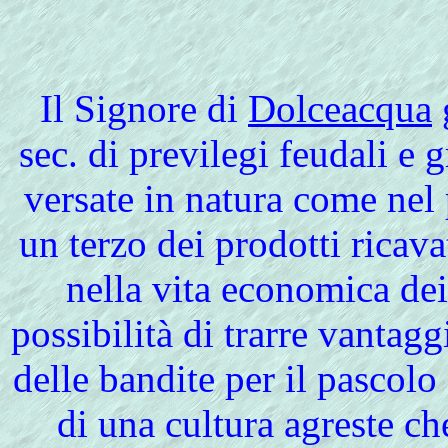
Il
Signore di
Dolceacqua
sec. di previlegi feudali e g
versate in natura come nel 
un terzo dei prodotti ricav
nella vita economica dei 
possibilità di trarre vantagg
delle bandite per il pascol
di una cultura agreste ch