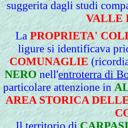
suggerita dagli studi compa
VALLE 
La
PROPRIETA' COL
ligure si identificava pr
COMUNAGLIE
(ricordi
NERO
nell'
entroterra di B
particolare attenzione in
AL
AREA STORICA DELLE
C
Il territorio di
CARPASI