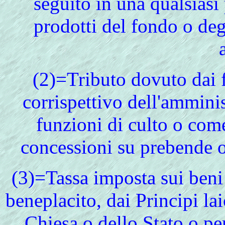
seguito in una qualsiasi
prodotti del fondo o degl
(2)
=Tributo dovuto dai f
corrispettivo dell'ammini
funzioni di culto o come
concessioni su prebende o 
(3)=Tassa imposta sui beni 
beneplacito, dai Principi la
Chiesa o dello Stato o per