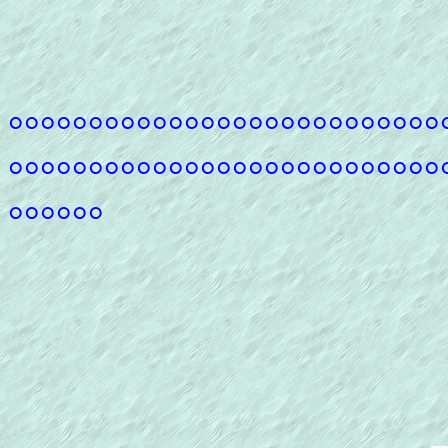
°°°°°°°°°°°°°°°°°°°°°°°°°°°
°°°°°°°°°°°°°°°°°°°°°°°°°°°
°°°°°°