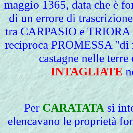
maggio 1365, data che è for
di un errore di trascrizion
tra CARPASIO e TRIORA se
reciproca PROMESSA "di no
castagne nelle terr
INTAGLIATE
ne
Per
CARATATA
si int
elencavano le proprietà fon