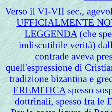
Verso
il VI-VII sec., agevo
UFFICIALMENTE NO
LEGGENDA
(che spe
indiscutibile verità) dal
contrade aveva pre
quell'espressione di Cristi
tradizione bizantina e gre
EREMITICA
spesso sospe
dottrinali, spesso fra le