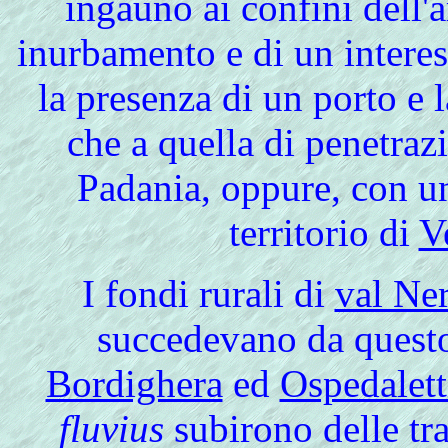
ingauno ai confini dell'a
inurbamento e di un intere
la presenza di un porto e l
che a quella di penetrazi
Padania, oppure, con u
territorio di
V
I fondi rurali
di
val Ne
succedevano da questo t
Bordighera
ed
Ospedalett
fluvius
subirono delle tra