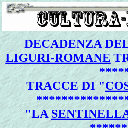
DECADENZA DE
LIGURI-ROMANE
TR
****
TRACCE
DI "
COS
**************
"
LA
SENTINELL
******