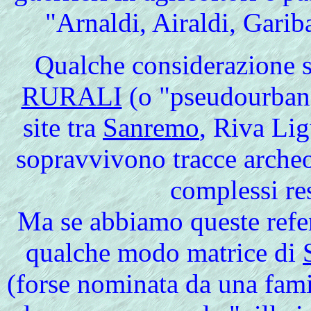
"Arnaldi, Airaldi, Garib
Qualche considerazione
s
RURALI
(o "pseudourbane
site tra
Sanremo
, Riva Lig
sopravvivono tracce archeo
complessi res
Ma se abbiamo queste refer
qualche modo matrice di
(forse nominata da una famig