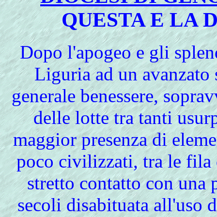
QUESTA E LA 
Dopo l'apogeo e gli sple
Liguria ad un avanzato s
generale benessere, soprav
delle lotte tra tanti usu
maggior presenza di elemen
poco civilizzati, tra le fila
stretto contatto con una 
secoli disabituata all'uso