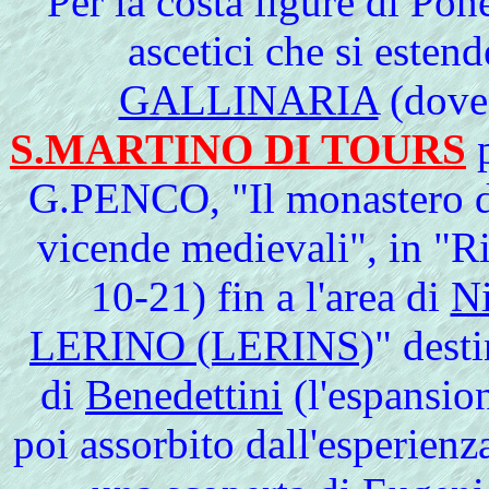
Per la costa ligure di Pon
ascetici che si estend
GALLINARIA
(dove 
S.MARTINO DI TOURS
p
G.PENCO, "Il monastero del
vicende medievali", in "R
10-21) fin a l'area di
N
LERINO (LERINS)
" dest
di
Benedettini
(l'espansio
poi assorbito dall'esperien