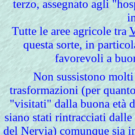
terzo, assegnato agli "hos
i
Tutte le aree agricole tra
V
questa sorte, in particol
favorevoli a buon
Non
sussistono molti 
trasformazioni (per quanto 
"visitati" dalla buona età 
siano stati rintracciati dall
del
Nervia
) comunque sia i