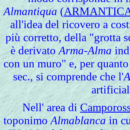
Almantiqua
(
ARMANTIC
all'idea del ricovero a co
più corretto, della "grotta 
è derivato
Arma-Alma
indi
con un muro" e, per quanto
sec., si comprende che l'
A
artificia
Nell'
area di
Camporos
toponimo
Almablanca
in c