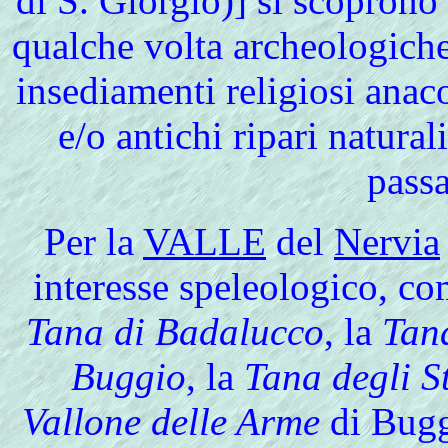
di S. Giorgio)] si scopron
qualche volta archeologich
insediamenti religiosi anac
e/o antichi ripari natural
pass
Per la
VALLE
del
Nervia
interesse speleologico, com
Tana di Badalucco
, la
Tan
Buggio
, la
Tana degli S
Vallone delle Arme
di Buggi