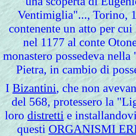
una scoperta di Eugenio
Ventimiglia"..., Torino,
contenente un atto per cui
nel 1177 al conte Otone
monastero possedeva nella 
Pietra, in cambio di pos
I
Bizantini
, che non avevan
del 568, protessero la "Li
loro
distretti
e installandovi
questi
ORGANISMI ER