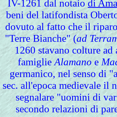
IV-1261 dal notaio
di Ama
beni del latifondista Obert
dovuto al fatto che il ripar
"Terre Bianche" (
ad Terra
1260 stavano colture ad a
famiglie
Alamano
e
Mac
germanico, nel senso di "a
sec. all'epoca medievale il
segnalare "uomini di vari
secondo relazioni di par