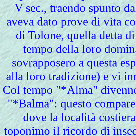
V sec., traendo spunto dal
aveva dato prove di vita c
di Tolone, quella detta 
tempo della loro domin
sovrapposero a questa esp
alla loro tradizione) e vi i
Col tempo "*Alma" divenne 
"*Balma": questo compare p
dove la località costier
toponimo il ricordo di inse