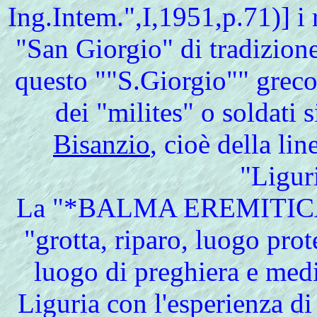
Ing.Intem.",I,1951,p.71)] i r
"San Giorgio" di tradizion
questo ""S.Giorgio"" greco 
dei "milites" o soldati s
Bisanzio
, cioè della lin
"Liguri
La "*BALMA EREMITICA" (
"grotta, riparo, luogo prot
luogo di preghiera e medit
Liguria con l'esperienza di