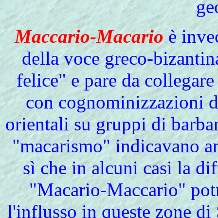
ge
Maccario-Macario
è invec
della voce greco-bizanti
felice" e pare da collegare
con cognominizzazioni d
orientali su gruppi di barba
"macarismo" indicavano an
sì che in alcuni casi la 
"Macario-Maccario" potr
l'influsso in queste zone di