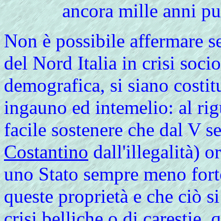
ancora mille anni pu
Non è possibile affermare se
del Nord Italia in crisi soc
demografica, si siano costitui
ingauno ed intemelio: al ri
facile sostenere che dal V se
Costantino
dall'illegalità) 
uno Stato sempre meno forte
queste proprietà e che ciò si
crisi belliche o di carestie