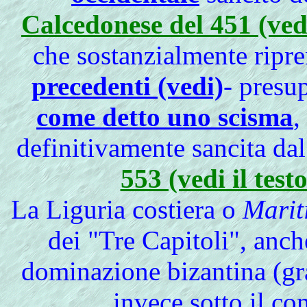
Calcedonese del 451 (vedi 
che sostanzialmente ripr
precedenti (vedi)
- presu
come detto uno scisma
,
definitivamente sancita da
553 (vedi il test
La Liguria costiera o
Marit
dei "Tre Capitoli", anch
dominazione bizantina (gra
invece sotto il co