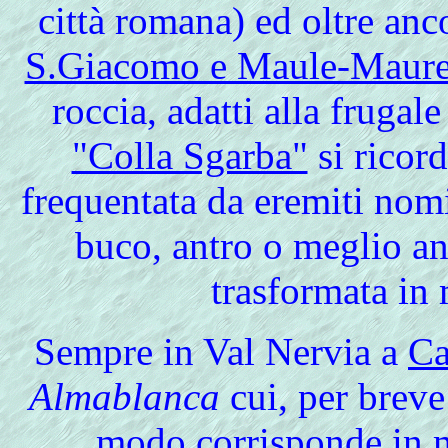
città romana) ed oltre anc
S.Giacomo e Maule-Maur
roccia, adatti alla frugale
"Colla Sgarba"
si ricord
frequentata da eremiti nom
buco, antro o meglio anc
trasformata in
Sempre
in Val Nervia a
Ca
Almablanca
cui, per breve 
modo corrisponde in m