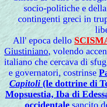
socio-politiche e dell
contingenti greci in tr
lib
All'
epoca dello
SCISM
Giustiniano
, volendo accent
italiano che cercava di sfug
e governatori, costrinse
P
Capitoli
(le dottrine di 
Mopsuestia, Iba di Edess
occidentale
sancito d