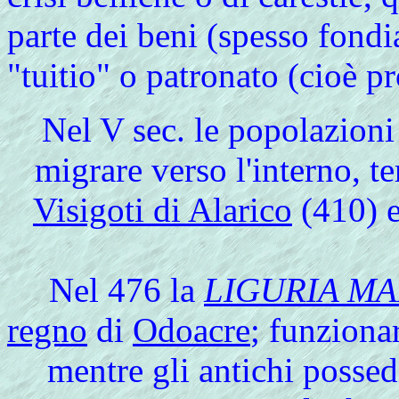
parte dei beni (spesso fondi
"tuitio" o patronato (cioè p
Nel
V sec. le popolazioni 
migrare verso l'interno, te
Visigoti di Alarico
(410) 
Nel 476 la
LIGURIA MA
regno
di
Odoacre
; funziona
mentre gli antichi posse