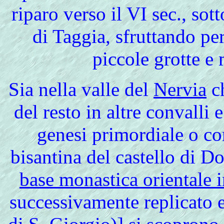
riparo verso il VI sec., sot
di Taggia, sfruttando pe
piccole grotte e 
Sia nella valle
del
Nervia
ch
del resto in altre convalli e
genesi primordiale o co
bisantina del castello di Do
base monastica orientale i
successivamente replicato e