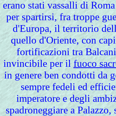
erano stati vassalli di Roma
per spartirsi, fra troppe g
d'Europa, il territorio d
quello d'Oriente, con cap
fortificazioni tra Balcan
invincibile per il
fuoco sac
in genere ben condotti da g
sempre fedeli ed effici
imperatore e degli ambi
spadroneggiare a Palazzo, 