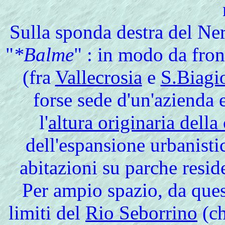
Sulla sponda destra del Nerv
"
*Balme
" : in modo da fron
(fra
Vallecrosia
e
S.Biagi
forse sede d'un'azienda 
l'
altura originaria della 
dell'espansione urbanisti
abitazioni su parche resid
Per ampio spazio, da ques
limiti del
Rio Seborrino
(ch