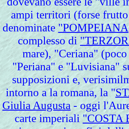
dovevano essere le "ville im
ampi territori (forse frutto
denominate
"POMPEIANA
complesso di
"TERZOR
mare), "Ceriana" (poco o
"Periana" e "Luvisiana" 
supposizioni e, verisimilm
intorno a
la
romana, la "
ST
Giulia Augusta
- oggi l'Aur
carte imperiali
"COSTA 