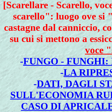
[Scarellare - Scarello, voc
scarello": luogo ove si 
castagne dal canniccio, cos
su cui si mettono a essic
voce "
-
FUNGO - FUNGHI:
-
LA RIPRES
-
DATI, DAGLI S
SULL'ECONOMIA RUR
CASO DI APRICALE