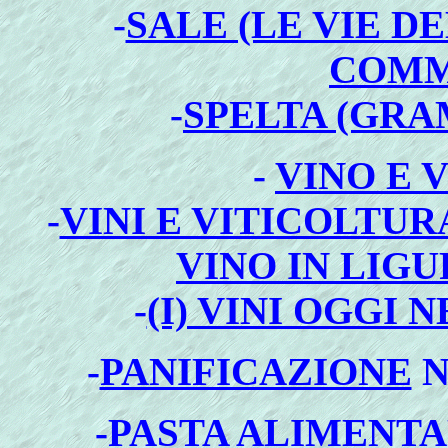
-
SALE (LE VIE D
COMM
-
SPELTA (GR
-
VINO E 
-
VINI E VITICOLTUR
VINO IN LIG
-
(I) VINI OGGI
-
PANIFICAZIONE
N
-
PASTA ALIMENTA