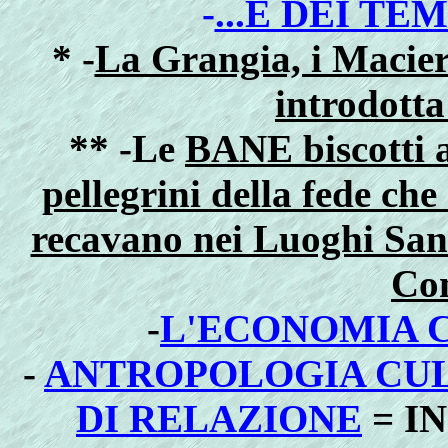
-
...E DEI TE
* -
La Grangia, i Macieri
introdotta
** -Le
BANE biscotti a
pellegrini della fede che 
recavano nei Luoghi Sant
Co
-
L'ECONOMIA 
-
ANTROPOLOGIA CULT
DI RELAZIONE
= I