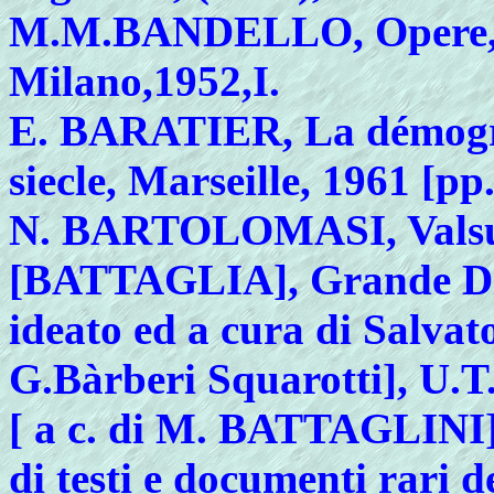
M.
M.BANDELLO, Opere, a c
Milano,1952,I.
E.
BARATIER, La démogra
siecle, Marseille, 1961 [pp.
N.
BARTOLOMASI, Valsusa a
[
BATTAGLIA], Grande Dizi
ideato ed a cura di Salvat
G.Bàrberi Squarotti], U.T.
[
a c. di M. BATTAGLINI], 
di testi e documenti rari 