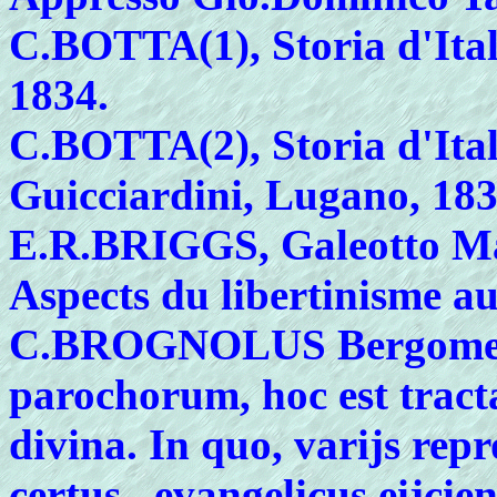
C.BOTTA(1), Storia d'Ital
1834.
C.BOTTA(2), Storia d'Ital
Guicciardini, Lugano, 183
E.R.BRIGGS, Galeotto Mar
Aspects du libertinisme au
C.BROGNOLUS Bergomense
parochorum, hoc est tract
divina. In quo, varijs repr
certus...evangelicus eijc