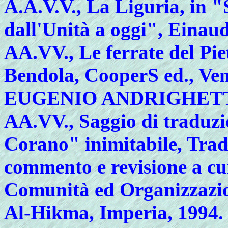
A.A.V.V.
, La Liguria, in "
dall'Unità a oggi", Einaud
AA.VV.
, Le ferrate del Pie
Bendola, CooperS ed., Ven
EUGENIO ANDRIGHETT
AA.VV.
, Saggio di traduz
Corano" inimitabile, Tradu
commento e revisione a cu
Comunità ed Organizzazion
Al-Hikma, Imperia, 1994.