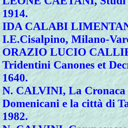
LEONE
CAETANI, Studi d
1914.
IDA
CALABI LIMENTANI, 
I.E.Cisalpino, Milano-Var
ORAZIO
LUCIO CALLIENS
Tridentini Canones et Decre
1640.
N.
CALVINI, La Cronaca de
Domenicani e la città di T
1982.