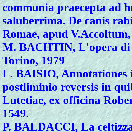
communia praecepta ad 
saluberrima. De canis rabi
Romae, apud V.Accoltum,
M.
BACHTIN, L'opera di Ra
Torino, 1979
L.
BAISIO, Annotationes in
postliminio reversis in qui
Lutetiae, ex officina Robe
1549.
P.
BALDACCI, La celtizzazi