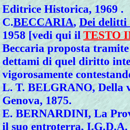
Editrice Historica, 1969 .
C.
BECCARIA
,
Dei delitti
1958 [vedi qui il
TESTO 
Beccaria proposta tramite 
dettami di quel diritto i
vigorosamente contestand
L.
T. BELGRANO, Della vit
Genova, 1875.
E.
BERNARDINI, La Provin
il suo entroterra, I.G