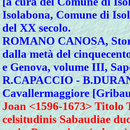
[a cura del Comune di Isol
Isolabona, Comune di Isola
del XX secolo.
ROMANO
CANOSA, Storia
dalla metà del cinquecento 
e Genova, volume III, Sa
R.CAPACCIO - B.DURANTE,
Cavallermaggiore [Griba
Joan <1596-1673> Titolo 
celsitudinis Sabaudiae duc