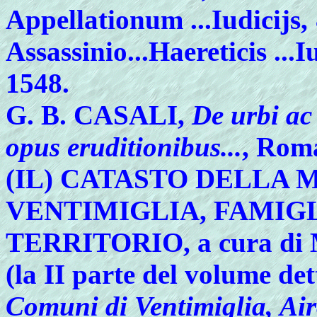
Appellationum ...Iudicijs
Assassinio...Haereticis ...
1548.
G. B. CASALI,
De urbi ac
opus eruditionibus...
, Roma
(IL)
CATASTO DELLA M
VENTIMIGLIA, FAMIGL
TERRITORIO, a cura di M
(la II parte del volume de
Comuni di Ventimiglia, Ai