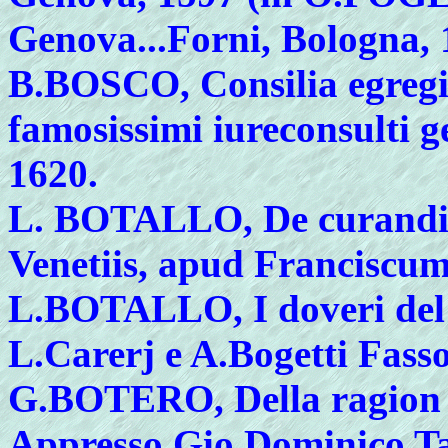
Genova...Forni, Bologna, 
B.BOSCO, Consilia egregi
famosissimi iureconsulti 
1620.
L. BOTALLO, De curandis
Venetiis, apud Francisc
L.BOTALLO, I doveri del m
L.Carerj e A.Bogetti Fasso
G.BOTERO, Della ragion di 
Appresso Gio.Dominico Ta