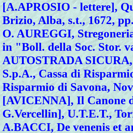
[
A.APROSIO - lettere], Qu
Brizio, Alba, s.t., 1672, pp
O.
AUREGGI, Stregoneria e
in "Boll. della Soc. Stor. 
AUTOSTRADA SICURA
S.p.A., Cassa di Risparmi
Risparmio di Savona, Nov
[
AVICENNA], Il Canone di 
G.Vercellin], U.T.E.T., Tor
A
.BACCI, De venenis et a