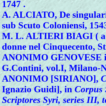
1747 .
A.
ALCIATO, De singulari 
sub Scuto Coloniensi, 154
M.
L. ALTIERI BIAGI ( a c
donne nel Cinquecento, S
ANONIMO
GENOVESE in P
G.Contini, vol.I, Milano-N
ANONIMO [SIRIANO],
C
Ignazio Guidi], in
Corpus S
Scriptores Syri, series III, 