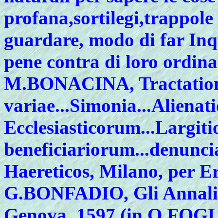
profana,sortilegi,trappole
guardare, modo di far Inqu
pene contra di loro ordina
M
.BONACINA, Tractatio
variae...Simonia...Aliena
Ecclesiasticorum...Largit
beneficiariorum...denunci
Haereticos, Milano, per Er
G
.BONFADIO, Gli Annali d
Genova, 1597 (in O.FOGL