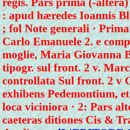
regis. Pars prima (-altera
: apud hæredes Ioannis Bla
; fol Note generali · Prima
Carlo Emanuele 2. e compi
moglie, Maria Giovanna B
tipogr. sul front. 2 v. Ma
controllata Sul front. 2 v
exhibens Pedemontium, et
loca viciniora · 2: Pars al
caeteras ditiones Cis & Tr