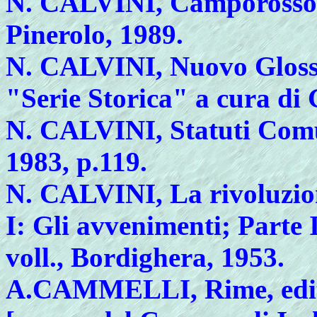
N.
CALVINI, Camporosso sto
Pinerolo, 1989.
N.
CALVINI, Nuovo Glossa
"Serie Storica" a cura di
N.
CALVINI, Statuti Comu
1983, p.119.
N.
CALVINI, La rivoluzion
I: Gli avvenimenti; Parte I
voll., Bordighera, 1953.
A
.CAMMELLI, Rime, edite 