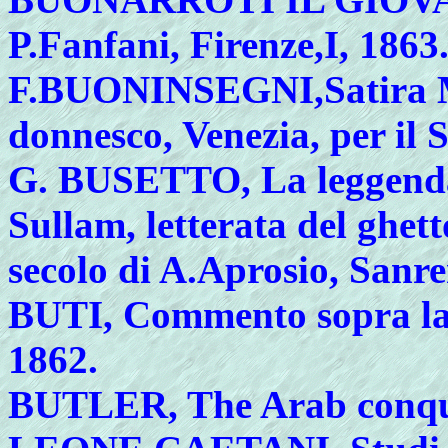
P.Fanfani, Firenze,I, 1863
F
.BUONINSEGNI,Satira Me
donnesco, Venezia, per il 
G
. BUSETTO, La leggenda
Sullam, letterata del ghet
secolo di A.Aprosio, Sanr
BUTI
, Commento sopra l
1862.
BUTLER
, The Arab conqu