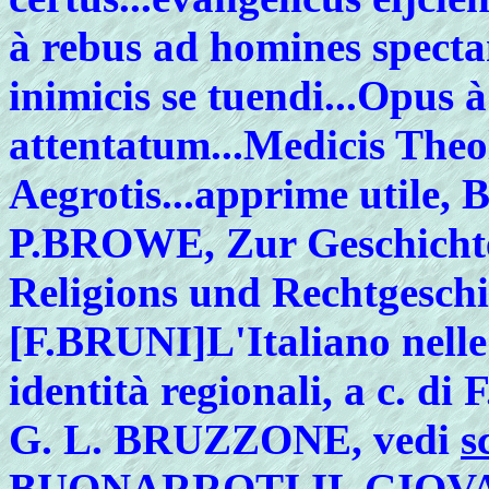
à rebus ad homines specta
inimicis se tuendi...Opus 
attentatum...Medicis Theol
Aegrotis...apprime utile, 
P.BROWE, Zur Geschicht
Religions und Rechtgeschi
[F.BRUNI]L'Italiano nelle
identità regionali, a c. di
G.
L. BRUZZONE, vedi
s
BUONARROTI IL GIOVANE,