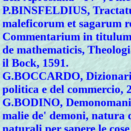
P.
BINSFELDIUS, Tractatus
maleficorum et sagarum re
Commentarium in titulum C
de mathematicis, Theologia 
il Bock, 1591.
G.
BOCCARDO, Dizionario 
politica e del commercio, 
G
.BODINO, Demonomania de
malie de' demoni, natura d
naturali per sapere le cose