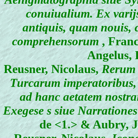
conuiualium. Ex varij
antiquis, quam nouis, 
comprehensorum
, Fran
Angelus, 
Reusner, Nicolaus
,
Rerum 
Turcarum imperatoribus, 
ad hanc aetatem nostra
Exegese s siue Narratione
de <1.> & Aubry, 