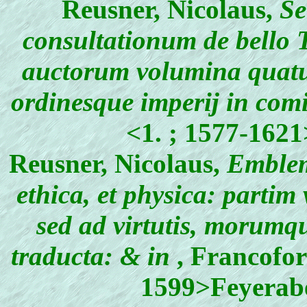
Reusner, Nicolaus
,
Se
consultationum de bello 
auctorum volumina quatuo
ordinesque imperij in comi
<1. ; 1577-16
Reusner, Nicolaus
,
Emblema
ethica, et physica: partim
sed ad virtutis, morumq
traducta: & in
, Francofo
1599>Feyerab