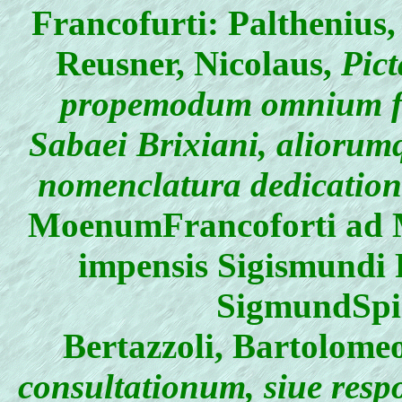
Francofurti: Palthenius
Reusner, Nicolaus
,
Pict
propemodum omnium fa
Sabaei Brixiani, alioru
nomenclatura dedicatio
MoenumFrancoforti ad 
impensis Sigismundi 
SigmundSpie
Bertazzoli, Bartolome
consultationum, siue resp