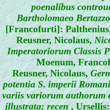
poenalibus controue
Bartholomaeo Bertazzol
[Francofurti]: Paltheniu
Reusner, Nicolaus
,
Nico
Imperatoriorum Classis Pr
Moenum, Francof
Reusner, Nicolaus
,
Germa
potentia S. imperii Roman
variis variorum authorum e
illustrata: recen
, Urselli