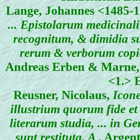
Lange, Johannes
<1485-1
... Epistolarum medicinal
recognitum, & dimidia su
rerum & verborum copi
Andreas Erben & Marne,
<1.> 
Reusner, Nicolaus
,
Icone
illustrium quorum fide e
literarum studia, ... in 
sunt restituta. A
, Argen