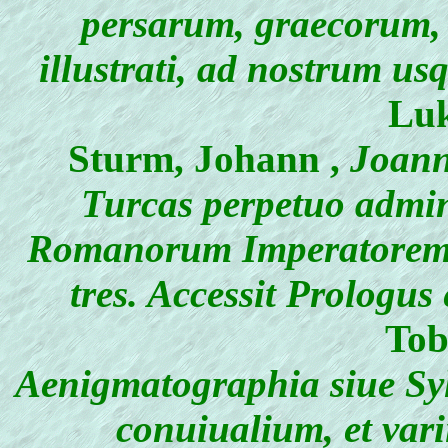
persarum, graecorum, 
illustrati, ad nostrum u
Luk
Sturm, Johann
,
Joanni
Turcas perpetuo admi
Romanorum Imperatorem .
tres. Accessit Prologu
Tob
Aenigmatographia siue Sy
conuiualium, et vari