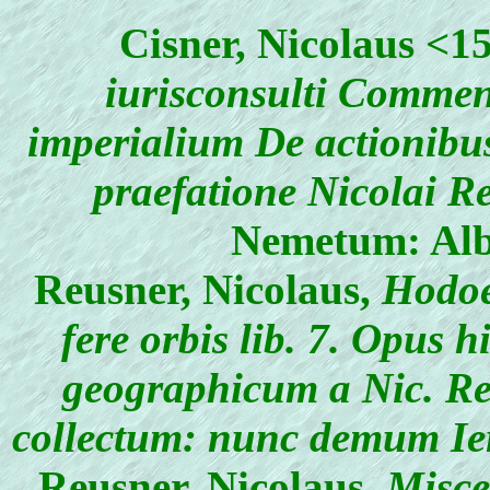
Cisner, Nicolaus
<15
iurisconsulti Comment
imperialium De actionibu
praefatione Nicolai Re
Nemetum: Alb
Reusner, Nicolaus
,
Hodoep
fere orbis lib. 7. Opus 
geographicum a Nic. Re
collectum: nunc demum I
Reusner, Nicolaus
,
Misce