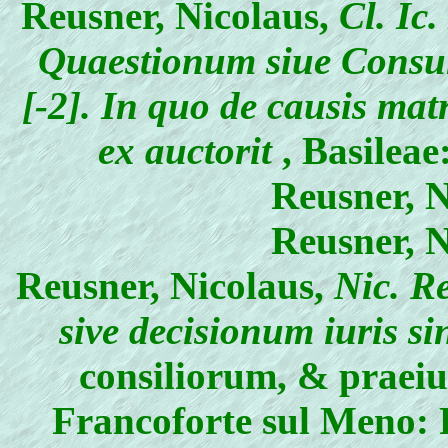
Reusner, Nicolaus
,
Cl. Ic.
Quaestionum siue Consult
[-2]. In quo de causis ma
ex auctorit
, Basilea
Reusner, N
Reusner, N
Reusner, Nicolaus
,
Nic. Re
sive decisionum iuris si
consiliorum, & praeiu
Francoforte sul Meno: 