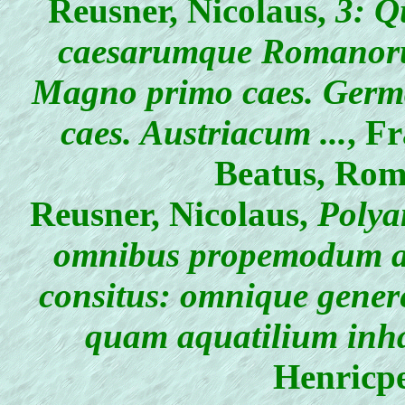
Reusner, Nicolaus
,
3: Q
caesarumque Romanor
Magno primo caes. Germ
caes. Austriacum ...
, F
Beatus, Rom
Reusner, Nicolaus
,
Polyan
omnibus propemodum arb
consitus: omnique gener
quam aquatilium inh
Henricpe