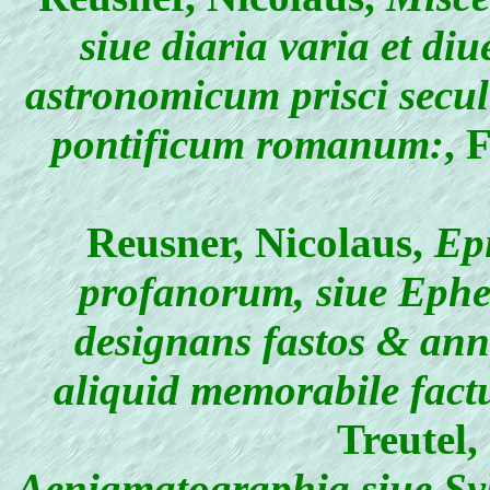
siue diaria varia et di
astronomicum prisci secu
pontificum romanum:
, 
Reusner, Nicolaus
,
Epi
profanorum, siue Ephem
designans fastos & ann
aliquid memorabile fac
Treutel,
Aenigmatographia siue Sy