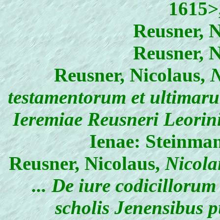
1615>
Reusner, N
Reusner, N
Reusner, Nicolaus
,
N
testamentorum et ultimaru
Ieremiae Reusneri Leori
Ienae: Steinman
Reusner, Nicolaus
,
Nicolai
... De iure codicilloru
scholis Jenensibus p