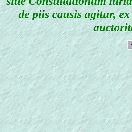
siue Consultationum iuri
de piis causis agitur,
auctorit