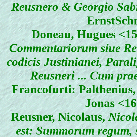
Reusnero & Georgio Sabi
ErnstSchn
Doneau, Hugues
<15
Commentariorum siue Rec
codicis Justinianei, Para
Reusneri ... Cum pra
Francofurti: Palthenius
Jonas <16
Reusner, Nicolaus
,
Nicola
est: Summorum regum, s