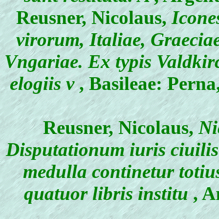
Reusner, Nicolaus
,
Icones
virorum, Italiae, Graecia
Vngariae. Ex typis Valdkir
elogiis v
, Basileae: Pern
Reusner, Nicolaus
,
Nic
Disputationum iuris ciuili
medulla continetur totiu
quatuor libris institu
, A