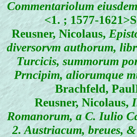
Commentariolum eiusde
<1. ; 1577-1621>S
Reusner, Nicolaus
,
Epist
diversorvm authorum, libri
Turcicis, summorum pon
Prncipim, aliorumque 
Brachfeld, Paul
Reusner, Nicolaus
,
I
Romanorum, a C. Iulio C
2. Austriacum, breues, & 