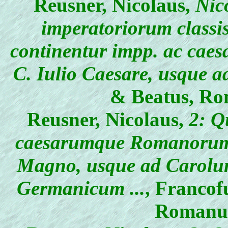
Reusner, Nicolaus
,
Nic
imperatoriorum classi
continentur impp. ac cae
C. Iulio Caesare, usque 
& Beatus, Ro
Reusner, Nicolaus
,
2: Q
caesarumque Romanorum 
Magno, usque ad Carol
Germanicum ...
, Francof
Romanus