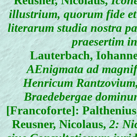
Reusner, Nicolaus
,
Icone
illustrium, quorum fide e
literarum studia nostra 
praesertim in
Lauterbach, Iohann
AEnigmata ad magnif
Henricum Rantzovium, 
Braedebergae dominum
[Francoforte]: Paltheniu
Reusner, Nicolaus
,
2: Ni