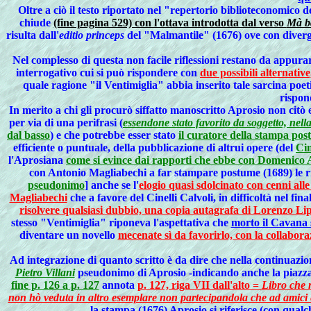
Oltre a ciò il testo riportato nel "repertorio biblioteconomico 
chiude
(fine pagina 529) con l'ottava introdotta dal verso
Mà ba
risulta dall'
editio princeps
del "Malmantile" (1676) ove con diverg
Nel complesso di questa non facile riflessioni restano da appur
interrogativo cui si può rispondere con
due possibili alternativ
quale ragione "il Ventimiglia" abbia inserito tale sarcina poet
rispon
In merito a chi gli procurò siffatto manoscritto Aprosio non citò 
per via di una perifrasi (
essendone stato favorito da soggetto, nell
dal basso
) e che potrebbe esser stato
il curatore della stampa po
efficiente o puntuale, della pubblicazione di altrui opere (del
Cin
l'Aprosiana
come si evince dai rapporti che ebbe con Domenico A
con Antonio Magliabechi a far stampare postume (1689) le rim
pseudonimo
]
anche se l'
elogio quasi sdolcinato con cenni alle
Magliabechi
che a favore del Cinelli Calvoli, in difficoltà nel fin
risolvere qualsiasi dubbio, una copia autagrafa di Lorenzo Lip
stesso "Ventimiglia" riponeva l'aspettativa che
morto il Cavana s
diventare un novello
mecenate sì da favorirlo, con la collabora
Ad integrazione di quanto scritto è da dire che nella continuazio
Pietro Villani
pseudonimo di Aprosio -indicando anche la piazza
fine p. 126 a p. 127
annota
p. 127, riga VII dall'alto =
Libro che 
non hò veduta in altro esemplare non partecipandola che ad amici 
la stampa (1676) Aprosio si riferisce (con qual