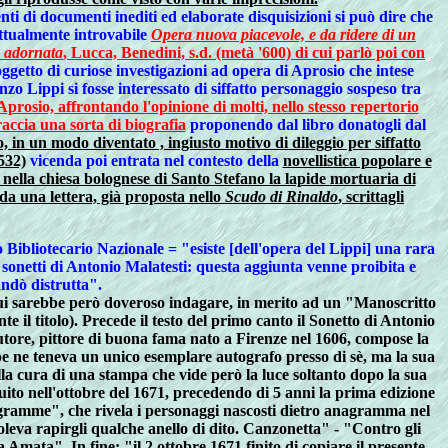
ti di documenti inediti ed elaborate disquisizioni si può dire che
attualmente introvabile
Opera nuova piacevole, e da ridere di un
e adornata
, Lucca, Benedini, s.d. (metà '600) di cui parlò poi con
getto di curiose investigazioni ad opera di Aprosio che intese
zo Lippi si fosse interessato di siffatto personaggio sospeso tra
Aprosio, affrontando l'opinione di molti, nello stesso repertorio
accia una sorta di biografia
proponendo dal libro donatogli dal
, in un modo diventato , ingiusto motivo di dileggio per siffatto
532)
vicenda poi entrata nel contesto della
novellistica popolare e
 nella chiesa bolognese di Santo Stefano la lapide mortuaria di
a una lettera, già proposta nello
Scudo di Rinaldo
, scrittagli
Bibliotecario Nazionale = "esiste [dell'opera del Lippi] una rara
e sonetti di Antonio Malatesti: questa aggiunta venne proibita e
andò distrutta".
i sarebbe però doveroso indagare, in merito ad un "Manoscritto
 il titolo). Precede il testo del primo canto il Sonetto di Antonio
tore, pittore di buona fama nato a Firenze nel 1606, compose la
pe ne teneva un unico esemplare autografo presso di sè, ma la sua
alla cura di una stampa che vide però la luce soltanto dopo la sua
uito nell'ottobre del 1671, precedendo di 5 anni la prima edizione
gramme", che rivela i personaggi nascosti dietro anagramma nel
 soleva rapirgli qualche anello di dito. Canzonetta" - "Contro gli
mata". In fine: "il 2 ottobre 1671 finito di copiare il presente