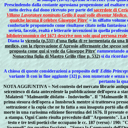
Prescindendo dalla costante aprosiana propensione ad esaltare nel
tutto deriva dal dono ricevuto per parte del
sacerdote di Cer
Villano Lavoratore nominato Grillo il qual volle diventar Medico.
qualche lacuna il celebre Giuseppe Pitre'
= in siffatto volume
confortarle proponendo come risultasse citato nella fantasiosa 
serietà, facezie, realtà e letterarie invenzioni in quella profes
biblioteconomico del 1673 descrive non solo qual persona reale 
Diana la
vicenda (p.531) d'una figlia di re tormentata da una li
medico, con la riprovazione d'Aprosio affermante che
spesso sot
proposta come qui si vede da Giuseppe Pitre'
rammentando alt
Nonacrina figlia di Mastro Grillo (fine p. 532)
sì da ricordare
A chiosa di queste considerazioni a proposito dell'
Editio Princep
variante B con in fine aggiunte [32] p. non numerate e senza se
pertanto la qua
NOTA AGGIUNTIVA = Nel contesto del mercato librario antiquari
seicentesco di data antecedente la pubblicazione dell'opera a stam
Malatesti "Malmantile disfatto - Indovinello". Il "Malmantile 
prima stesura dell'opera a Innsbruck mentre si tratteneva presso
sottrazione e la copia che ne fu fatta a sua insaputa portò alla 
morte in una rarissima edizione fiorentina del 1676. Il presente 
a stampa. Ogni Canto risulta preceduto dall'"Argomento". La f
testo e tre testi poetici che occupano le cc. 187 (verso) / 190: 
Spagnoli" (su quattro facciate) - "Sopra la Compagnia dell'Oret