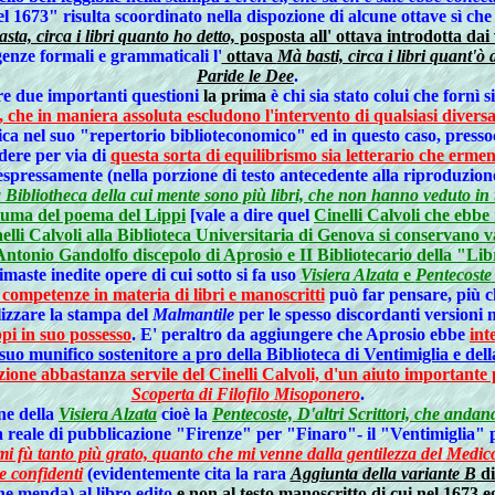
del 1673" risulta scoordinato nella dispozione di alcune ottave sì c
sta, circa i libri quanto ho detto,
posposta all' ottava introdotta dai
enze formali e grammaticali l'
ottava
Mà basti, circa i libri quant'ò d
Paride le Dee
.
are due importanti questioni
la prima
è chi sia stato colui che fornì
e, che in maniera assoluta escludono l'intervento di qualsiasi divers
ica nel suo "repertorio biblioteconomico" ed in questo caso, pressoché
dere per via di
questa sorta di equilibrismo sia letterario che erme
espressamente (nella porzione di testo antecedente alla riproduzione 
a Bibliotheca della cui mente sono più libri, che non hanno veduto in u
stuma del poema del Lippi
[vale a dire quel
Cinelli Calvoli che ebb
elli Calvoli alla Biblioteca Universitaria di Genova si conservano va
ntonio Gandolfo discepolo di Aprosio e II Bibliotecario della "Lib
aste inedite opere di cui sotto si fa uso
Visiera Alzata
e
Pentecoste
 competenze in materia di libri e manoscritti
può far pensare, più ch
alizzare la stampa del
Malmantile
per le spesso discordanti versioni 
pi in suo possesso
. E' peraltro da aggiungere che Aprosio ebbe
int
uo munifico sostenitore a pro della Biblioteca di Ventimiglia e del
zione abbastanza servile del Cinelli Calvoli, d'un aiuto importante
Scoperta di Filofilo Misoponero
.
ne della
Visiera Alzata
cioè la
Pentecoste, D'altri Scrittori, che and
 reale di pubblicazione "Firenze" per "Finaro"- il "Ventimiglia"
mi fù tanto più grato, quanto che mi venne dalla gentilezza del Medi
e confidenti
(evidentemente cita la rara
Aggiunta della variante B
di
che menda) al libro edito
e non al testo manoscritto di cui nel 1673 e