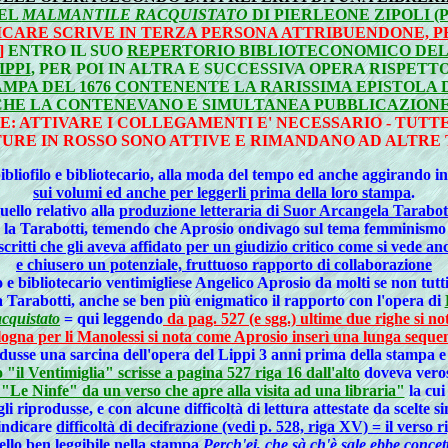
DEL
MALMANTILE RACQUISTATO
DI PIERLEONE ZIPOLI (
ICARE SCRIVE IN TERZA PERSONA ATTRIBUENDONE, 
]
ENTRO IL SUO
REPERTORIO BIBLIOTECONOMICO DEL 1
IPPI
, PER POI IN ALTRA E SUCCESSIVA OPERA RISPET
MPA DEL 1676 CONTENENTE LA RARISSIMA EPISTOLA D
HE LA CONTENEVANO E SIMULTANEA PUBBLICAZIONE, S
E: ATTIVARE I COLLEGAMENTI E' NECESSARIO - TUTTE
URE IN ROSSO SONO ATTIVE E RIMANDANO AD ALTRE 
 bibliofilo e bibliotecario, alla moda del tempo ed anche aggirando i
sui volumi ed anche per leggerli prima della loro stampa
.
ello relativo alla
produzione letteraria di Suor Arcangela Tarabott
ne la Tarabotti, temendo che Aprosio ondivago sul tema femminismo 
i scritti che gli aveva affidato per un giudizio critico come si vede
e chiusero un potenziale, fruttuoso rapporto di collaborazione
ilo e bibliotecario ventimigliese Angelico Aprosio da molti se non tut
la Tarabotti, anche se ben più enigmatico il rapporto con l'opera di
cquistato
= qui leggendo
da pag. 527 (e sgg.) ultime due righe si no
logna per li Manolessi si nota come Aprosio inserì una lunga sequ
rodusse una sarcina dell'opera del Lippi 3 anni prima della stampa 
"il Ventimiglia" scrisse a pagina 527 riga 16 dall'alto
doveva veros
 "Le Ninfe" da un verso che apre alla visita ad una libraria"
la cui
gli riprodusse, e con alcune difficoltà di lettura attestate da scelte 
 indicare
difficoltà di decifrazione (vedi p. 528, riga XV) = il verso
ello ben leggibile nella stampa
Perch'ei, che sà ch'è sale ebbe concet