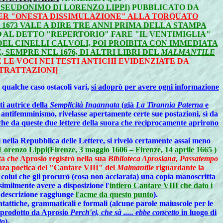
PSEUDONIMO DI LORENZO LIPPI)
PUBBLICATO DA
PER "ONESTA DISSIMULAZIONE" ALLA TORQUATO
673 VALE A DIRE TRE ANNI PRIMA DELLA STAMPA
TO AL DETTO "REPERTORIO" FARE "IL VENTIMIGLIA"
EL CINELLI CALVOLI, POI PROIBITA CON IMMEDIATA
EMPRE NEL 1676, DI ALTRI LIBRI DEL
MALMANTILE
 LE VOCI NEI TESTI ANTICHI EVIDENZIATE DA
TRATTAZIONI]
n qualche caso ostacoli vari,
si adoprò per avere ogni informazione
i autrice della
Semplicità Ingannata
(già
La Tirannia Paterna
e
antifemminismo, rivelasse apertamente certe sue postazioni, sì da
 anche da queste due lettere della suora che reciprocamente aprirono
ti nella Repubblica delle Lettere, si rivelò certamente assai meno
Lorenzo Lippi(Firenze, 3 maggio 1606 – Firenze, 14 aprile 1665 )
ta che Aprosio registrò nella sua
Biblioteca Aprosiana, Passatempo
enza poetica del "Cantare VIII" del
Malmantile
riguardante la
e colui che gli procurò (cosa non acclarata) una copia manoscritta
imilmente avere a disposizione l'
intiero Cantare VIII che dato i
 descrizione raggiunge
l'acme da questo punto
).
sintattiche, grammaticali e formali (alcune parole maiuscole per le
 riprodotto da Aprosio
Perch'ei, che sà ..... ebbe concetto
in luogo di
to
).