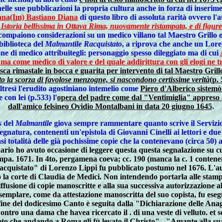
le sue pubblicazioni la propria cultura anche in forza di inserimen
iana(Im) Bastiano Diana
di questo libro di assoluta rarità ovvero l'
 Istoria bellissima in Ottava Rima, nuovamente ristampata, e di figur
 compaiono considerazioni su un medico villano tal Maestro Grillo og
biblioteca del
Malmantile Racquistato
, a riprova che anche un Loren
sione di medico attribuitegli: personaggio spesso dileggiato ma di cui
ma come medico di valore e del quale addirittura con gli elogi ne tr
sca rimastale in bocca e guarita per intervento di tal Maestro Grillo
to la scorza di favolose menzogne, si nascondono certissime verità
(p. 
resì l'erudito agostiniano intemelio come
Piero d'Alberico sistemò
 con lei (p.533) l'
opera del padre come dal "Ventimiglia" appreso d
dall'amico felsineo Ovidio Montalbani in data 20 giugno 1645
.
s
del
Malmantile
giova sempre rammentare quanto scrive il Servizio 
gnatura, contenenti un'epistola di Giovanni Cinelli ai lettori e du
si totalità delle già pochissime copie che la contenevano (circa 50) 
o ho avuto occasione di leggere questa questa segnalazione su cu
pa. 1671. In 4to, pergamena coeva; cc. 190 (manca la c. 1 contenente
Racquistato" di Lorenzo Lippi fu pubblicato postumo nel 1676. L'au
 la corte di Claudia de Medici. Non intendendo portarla alle stam
diffusione di copie manoscritte e alla sua successiva autorizzazione 
esemplare, come da attestazione manoscritta del suo copista, fu eseg
ine del dodicesimo Canto è seguita dalla "Dichiarazione delle Ana
"Contro una dama che havea ricercato il . di una veste di velluto. et
o che andando a Roma gli fù levato il Christo" - "Amante alla sua A