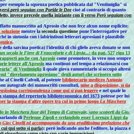
he per esempio la squenza poetica pubblicata dal "Ventimiglia" si
 versi
però seguian con Paride le Dee
cioè al contrario di quanto
etto,
invece precede quella iniziante con il verso
Però seguiam con
 siffatto manoscritto ad Aprosio che non fece alcun nome esplicito:
a soluzione
mentre la
seconda questione
pone l'interrogativo per
 in sintonia con i labirintismi letterari aprosiani è plausibile
neutico
.
della sarcina poetica) l'identità di chi glielo aveva donato se non
n secolo le Fiere di Francoforte e di Lipsia...
: da pag. 527 riga 13
e rapporti anche con Aprosio
come promotore, in vero non sempre
rie lettere all'Aprosio
ma continuò nel tempo a relazionarsi con
raria" di Ventimiglia
il quale giova rammentarlo si occupò altresì
sul "disvelamento aprosiano" degli autori che scrissero sotto
e al Cinelli Calvoli, al potente
bibliotecario mediceo Antonio
non autografe dei manoscritti consultati,
mise a disposizione, sì da
ensissima corrispondenza come qui si può leggere
e nel quale lo
la stampa del repertorio biblioteconomica del 1673
potesse per lui
 per la stampa d'altre opere tra cui in primo luogo
La Maschera
ando in Maschera fuor del Tempo di Carnovale, sono scoperti da Gio.
 parlando di
Perleone Zipoli e svelandolo esser Lorenzo Lippi da
co Gio: Cinelli ed accompagnato da una eruditissima prefazione che
 cui qui sotto si parla
): però indicando anche l'editore, la piazza e
gli riprodusse come visto con varie imprecisioni.