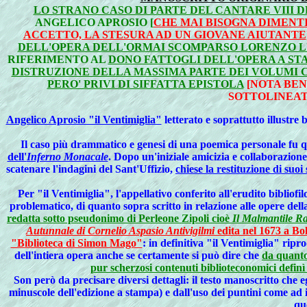
LO STRANO CASO DI PARTE DEL CANTARE VIII 
ANGELICO APROSIO [
CHE MAI BISOGNA DIMENT
ACCETTO, LA STESURA AD UN GIOVANE AIUTANTE
DELL'OPERA DELL'ORMAI SCOMPARSO LORENZO L
RIFERIMENTO AL
DONO FATTOGLI DELL'OPERA A STA
DISTRUZIONE DELLA MASSIMA PARTE DEI VOLUMI C
PERO' PRIVI DI SIFFATTA EPISTOLA
[NOTA BEN
SOTTOLINEAT
Angelico Aprosio "il Ventimiglia"
letterato e soprattutto illustre
Il caso più drammatico e genesi di una poemica personale fu qu
dell'
Inferno Monacale
. Dopo un'iniziale amicizia e collaborazio
scatenare l'indagini del Sant'Uffizio,
chiese la restituzione di suo
Per "il Ventimiglia", l'appellativo conferito all'erudito bibliof
problematico, di quanto sopra scritto in relazione alle opere del
redatta sotto pseudonimo di Perleone Zipoli cioè
Il Malmantile Ra
Autunnale di Cornelio Aspasio Antivigilmi
edita nel 1673 a Bo
"Biblioteca di Simon Mago"
: in definitiva "il Ventimiglia" rip
dell'intiera opera anche se certamente si può dire che
da quanto 
pur scherzosi contenuti biblioteconomici definì
Son però da precisare diversi dettagli: il testo manoscritto che e
minuscole dell'edizione a stampa) e dall'uso dei puntini come ad
qu