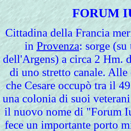
FORUM IU
Cittadina della Francia mer
in
Provenza
: sorge (su
dell'Argens) a circa 2 Hm. 
di uno stretto canale. Alle
che Cesare occupò tra il 49
una colonia di suoi veterani
il nuovo nome di "Forum Iu
fece un importante porto mi