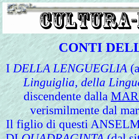
CONTI DEL
I
DELLA LENGUEGLIA
(a
Linguiglia, della Lingu
discendente dalla
MAR
verismilmente dal mar
Il figlio di questi ANSEL
DI
QUADRAGINTA
(dal si