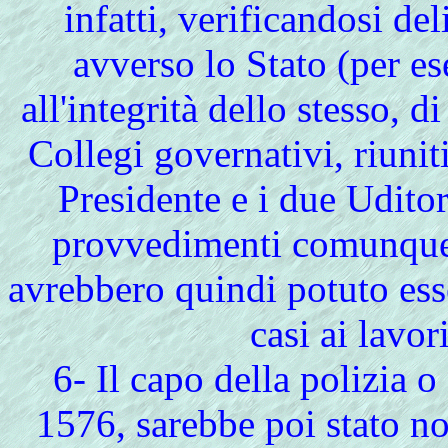
infatti, verificandosi del
avverso lo Stato (per es
all'integrità dello stesso, 
Collegi governativi, riuni
Presidente e i due Udito
provvedimenti comunque 
avrebbero quindi potuto esse
casi ai lavori
6- Il capo della polizia 
1576, sarebbe poi stato n