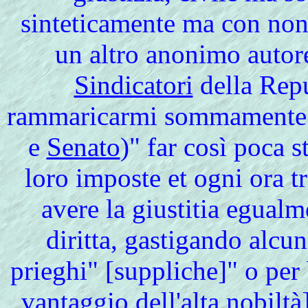
sinteticamente ma con non
un altro anonimo autore
Sindicatori
della Rep
rammaricarmi sommamente ve
e
Senato
)" far così poca s
loro imposte et ogni ora t
avere la giustitia egualme
diritta, gastigando alcun
prieghi" [suppliche]" o per
vantaggio dell'alta nobiltà]