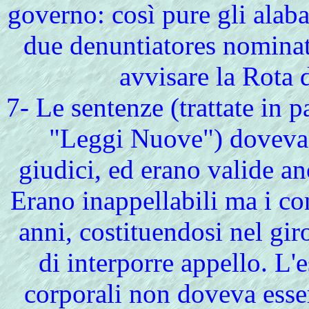
governo: così pure gli alabar
due denuntiatores nominat
avvisare la Rota de
7- Le sentenze (trattate in p
"Leggi Nuove") dovevan
giudici, ed erano valide a
Erano inappellabili ma i c
anni, costituendosi nel gir
di interporre appello. L'
corporali non doveva ess