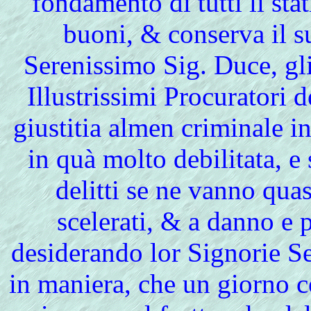
fondamento di tutti li stat
buoni, & conserva il 
Serenissimo Sig. Duce, gl
Illustrissimi Procuratori 
giustitia almen criminale i
in quà molto debilitata, e
delitti se ne vanno quasi
scelerati, & a danno e p
desiderando lor Signorie Se
in maniera, che un giorno co