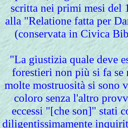
scritta nei primi mesi del
alla "Relatione fatta per D
(conservata in Civica Bib
"La giustizia quale deve e
forestieri non più si fa s
molte mostruosità si sono v
coloro senza l'altro provve
eccessi "[che son]" stati 
diligentissimamente inquirit