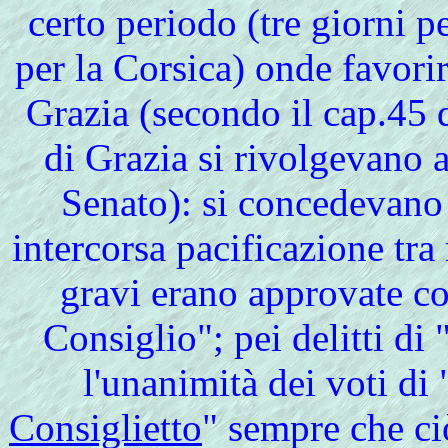
certo periodo (tre giorni p
per la Corsica) onde favori
Grazia (secondo il cap.45
di Grazia si rivolgevano 
Senato): si concedevano 
intercorsa pacificazione tra
gravi erano approvate co
Consiglio"; pei delitti d
l'unanimità dei voti di 
Consiglietto
" sempre che c