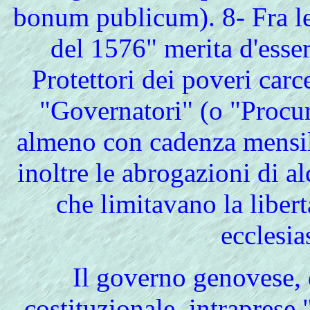
bonum publicum). 8- Fra le
del 1576" merita d'esser
Protettori dei poveri carc
"Governatori" (o "Procurat
almeno con cadenza mensil
inoltre le abrogazioni di al
che limitavano la liber
ecclesia
Il
governo genovese, d
costituzionale, intraprese