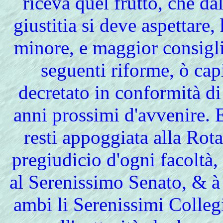
riceva quel frutto, che d
giustitia si deve aspettare,
minore, e maggior consiglio
seguenti riforme, ò capi
decretato in conformità di
anni prossimi d'avvenire. E
resti appoggiata alla Rot
pregiudicio d'ogni facoltà,
al Serenissimo Senato, & à 
ambi li Serenissimi Colleg