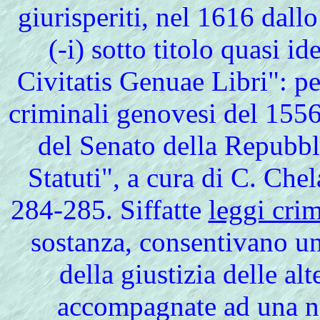
giurisperiti, nel 1616 dal
(-i) sotto titolo quasi 
Civitatis Genuae Libri": per
criminali genovesi del 1556
del Senato della Repubbl
Statuti", a cura di C. Chel
284-285.
Siffatte
leggi cri
sostanza, consentivano un
della giustizia delle alt
accompagnate ad una n