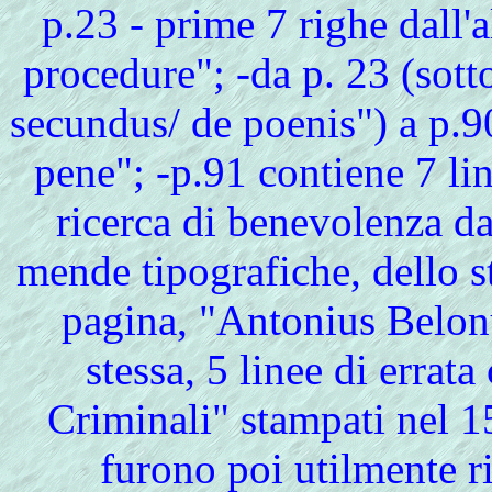
p.23 - prime 7 righe dall'a
procedure"; -da p. 23 (sott
secundus/ de poenis") a p.90
pene"; -p.91 contiene 7 li
ricerca di benevolenza da 
mende tipografiche, dello st
pagina, "Antonius Belon
stessa, 5 linee di errat
Criminali" stampati nel 1
furono poi utilmente ri