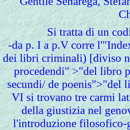
Gentile Senarega, Stefa
Ch
Si tratta di un cod
-da p. I a p.V corre l'"Ind
dei libri criminali) [diviso 
procedendi" >"del libro p
secundi/ de poenis">"del li
VI si trovano tre carmi lat
della giustizia nel geno
l'introduzione filosofico-g