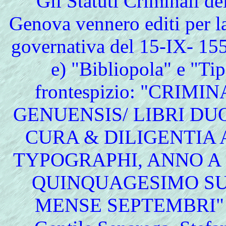
Gli Statuti Criminali d
Genova vennero editi per l
governativa del 15-IX- 155
e) "Bibliopola" e "Tip
frontespizio: "CRIM
GENUENSIS/ LIBRI D
CURA & DILIGENTIA 
TYPOGRAPHI, ANNO A 
QUINQUAGESIMO SU
MENSE SEPTEMBRI" [ope