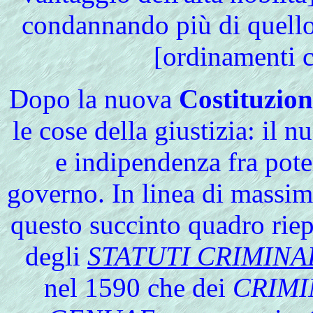
condannando più di quello
[ordinamenti c
Dopo
la nuova
Costituzion
le cose della giustizia: il
e indipendenza fra pote
governo. In linea di massim
questo succinto quadro riepil
degli
STATUTI CRIMINA
nel 1590 che dei
CRIMI