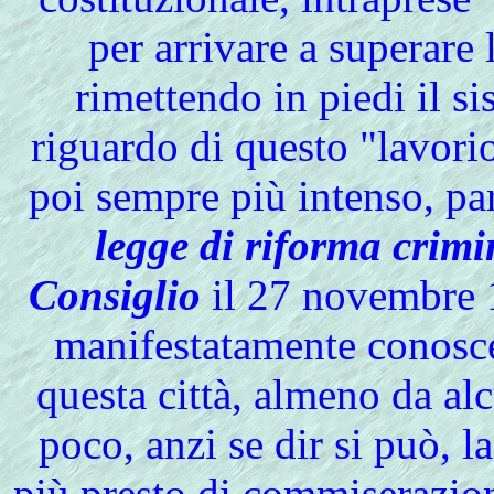
per arrivare a superare 
rimettendo in piedi il s
riguardo di questo "lavori
poi sempre più intenso, par
legge di riforma crim
Consiglio
il 27 novembre 
manifestatamente conoscer
questa città, almeno da alc
poco, anzi se dir si può, 
più presto di commiserazion