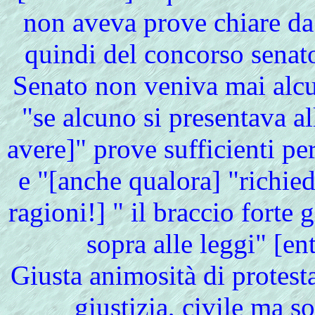
non aveva prove chiare da
quindi del concorso senato
Senato non veniva mai alc
"se alcuno si presentava al
avere]" prove sufficienti per
e "[anche qualora] "richi
ragioni!] " il braccio forte 
sopra alle leggi" [ent
Giusta animosità di protesta
giustizia, civile ma s