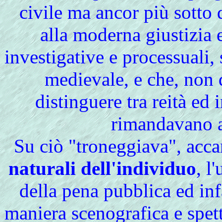
civile ma ancor più sotto 
alla moderna giustizia 
investigative e processuali, 
medievale, e che, non 
distinguere tra reità ed
rimandavano a
Su
ciò "troneggiava", acc
naturali dell'individuo
, l
della pena pubblica ed inf
maniera scenografica e spet