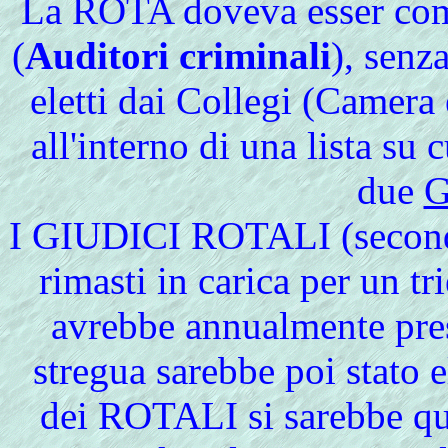
La ROTA doveva esser comp
(
Auditori criminali
), senz
eletti dai Collegi (Camera
all'interno di una lista su
due
G
I
GIUDICI ROTALI (second
rimasti in carica per un tr
avrebbe annualmente pres
stregua sarebbe poi stato el
dei ROTALI si sarebbe quin