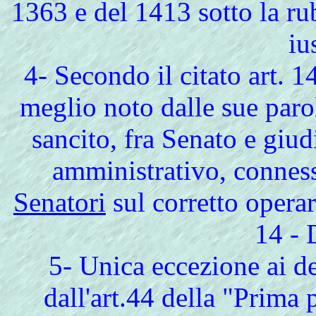
1363 e del 1413 sotto la ru
iu
4- Secondo il citato art. 
meglio noto dalle sue paro
sancito, fra Senato e giu
amministrativo, conness
Senatori
sul corretto operar
14 - 
5- Unica eccezione ai de
dall'art.44 della "Prima p