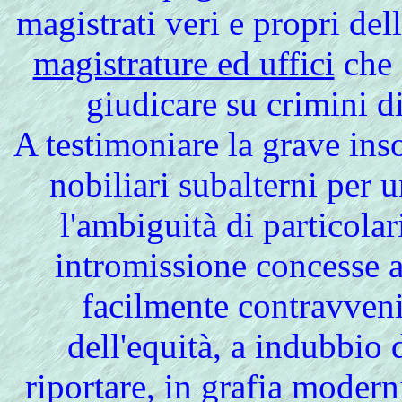
magistrati veri e propri del
magistrature ed uffici
che 
giudicare su crimini d
A testimoniare la grave ins
nobiliari subalterni per u
l'ambiguità di particolar
intromissione concesse 
facilmente contravveni
dell'equità, a indubbio 
riportare, in grafia moder