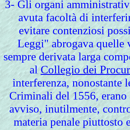
3- Gli organi amministrati
avuta facoltà di interferi
evitare contenziosi possi
Leggi" abrogava quelle v
sempre derivata larga comp
al
Collegio dei Procur
interferenza, nonostante 
Criminali del 1556, erano i
avviso, inutilmente, contr
materia penale piuttosto e