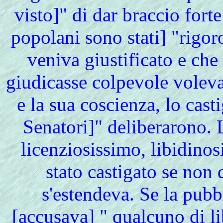
visto]" di dar braccio forte
popolani sono stati] "rigo
veniva giustificato e che
giudicasse colpevole voleva
e la sua coscienza, lo cast
Senatori]" deliberarono. L
licenziosissimo, libidino
stato castigato se non 
s'estendeva. Se la pub
[accusava] " qualcuno di li