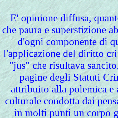
E' opinione diffusa, quant
che paura e superstizione ab
d'ogni componente di qu
l'applicazione del diritto cr
"jus" che risultava sancito,
pagine degli Statuti Cr
attribuito alla polemica e 
culturale condotta dai pensa
in molti punti un corpo gi