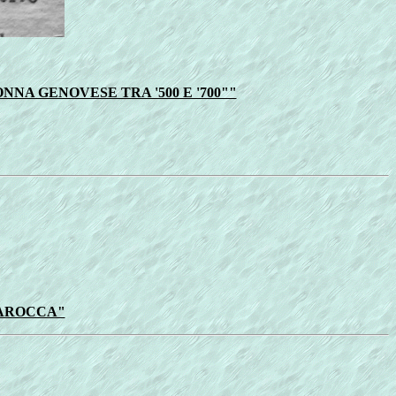
A GENOVESE TRA '500 E '700""
AROCCA"